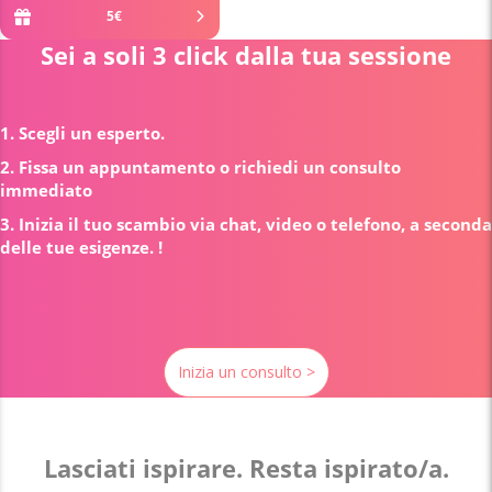
5
€
Sei a soli 3 click dalla tua sessione
1. Scegli un esperto.
2. Fissa un appuntamento o richiedi un consulto
immediato
3. Inizia il tuo scambio via chat, video o telefono, a seconda
delle tue esigenze. !
Inizia un consulto >
Lasciati ispirare. Resta ispirato/a.