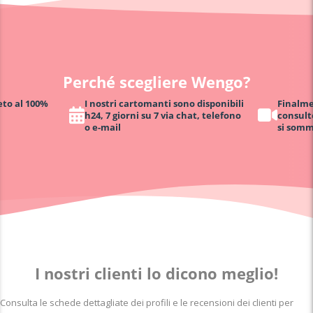
Perché scegliere Wengo?
eto al 100%
I nostri cartomanti sono disponibili
Finalmen
h24, 7 giorni su 7 via chat, telefono
consult
o e-mail
si somm
I nostri clienti lo dicono meglio!
Consulta le schede dettagliate dei profili e le recensioni dei clienti per