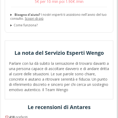
5
€
per 10 min poi
1
.
90
€
/min
Bisogno d'aiuto?
I nostri esperti ti assistono nell'avvio del tuo
consulto.
Scopri di più
Come funziona?
La nota del Servizio Esperti Wengo
Parlare con lui dà subito la sensazione di trovarsi davanti a
una persona capace di ascoltare davvero e di andare dritta
al cuore delle situazioni. Le sue parole sono chiare,
concrete e aiutano a ritrovare serenità e fiducia. Un punto
di riferimento discreto e sincero per chi cerca un sostegno
emotivo autentico. Il Team Wengo
Le recensioni di Antares
418
preferiti