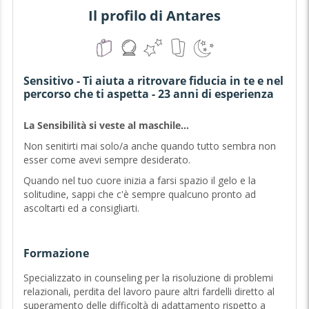
Il profilo di Antares
Sensitivo - Ti aiuta a ritrovare fiducia in te e nel
percorso che ti aspetta - 23 anni di esperienza
La Sensibilità si veste al maschile...
Non senitirti mai solo/a anche quando tutto sembra non
esser come avevi sempre desiderato.
Quando nel tuo cuore inizia a farsi spazio il gelo e la
solitudine, sappi che c'è sempre qualcuno pronto ad
ascoltarti ed a consigliarti.
Semplicemente perchè sei un essere speciale...
La mia sensibilità e le mie sensazioni al tuo servizio,
per
Formazione
fare chiarezza nei tuoi sentimenti e allontanare le tue
paure.
Specializzato in counseling per la risoluzione di problemi
relazionali, perdita del lavoro paure altri fardelli diretto al
Riservatezza massima garantita ed uno sguardo sul tuo
superamento delle difficoltà di adattamento rispetto a