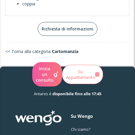
coppia
Richiesta di informazioni
<< Torna alla categoria
Cartomanzia
Inizia
Su
un
Appuntamento
consulto
Antares è
disponibile fino alle 17:45
Su Wengo
Chi siamo?