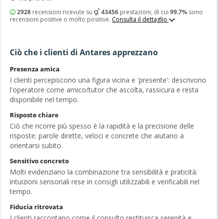
2928
recensioni ricevute su
43456
prestazioni, di cui
99.7%
sono
recensioni positive o molto positive.
Consulta il dettaglio
Ciò che i clienti di Antares apprezzano
Presenza amica
I clienti percepiscono una figura vicina e 'presente': descrivono
l'operatore come amico/tutor che ascolta, rassicura e resta
disponibile nel tempo.
Risposte chiare
Ciò che ricorre più spesso è la rapidità e la precisione delle
risposte: parole dirette, veloci e concrete che aiutano a
orientarsi subito.
Sensitivo concreto
Molti evidenziano la combinazione tra sensibilità e praticità:
intuizioni sensoriali rese in consigli utilizzabili e verificabili nel
tempo.
Fiducia ritrovata
I clienti raccontano come il consulto restituisca serenità e