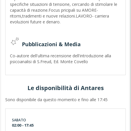
domani.
specifiche situazioni di tensione, cercando di stimolare le
Per tutti, uomini e donne, ad ascoltarvi ci sarà molto più di
capacità di reazione.Focus pricipali su AMORE-
una voce, ci sarà qualcuno che saprà leggere nella vostra
ritorni,tradimenti e nuove relazioni.LAVORO- carriera
anima mostrandovi chiarezza laddove chiarezza non c'è.
evoluzioni future e denaro.
Affidati ad una guida spirituale per un viaggio che
portera' a non identificarti piu' con le tue paure ma alla
riscoperta di te stesso/a liberandoti di alcuni vincoli che
Pubblicazioni & Media
oramai risultano inutili.....
Co-autore dell'ultima recensione dell'introduzione alla
Carpe diem.
psicoanalisi di S.Freud, Ed. Monte Covello
Le disponibilità di Antares
Sono disponibile da questo momento e fino alle 17:45
SABATO
02:00 - 17:45