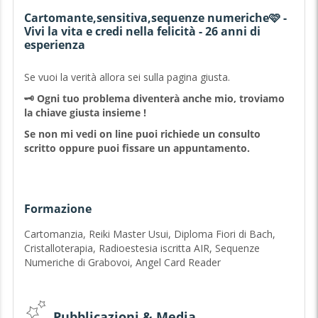
Cartomante,sensitiva,sequenze numeriche🩷 -
Vivi la vita e credi nella felicità - 26 anni di
esperienza
Se vuoi la verità allora sei sulla pagina giusta.
🗝️ Ogni tuo problema diventerà anche mio, troviamo
la chiave giusta insieme !
Se non mi vedi on line puoi richiede un consulto
scritto oppure puoi fissare un appuntamento.
Ciao a tutti, sono Adele, cartomante per passione da
tantissimi anni, un cammino lungo di studio, di
Formazione
aggiornamento e di esperienza di circa 23 anni. Sono
sensitiva per tradizione di famiglia. Durante il mio percorso
Cartomanzia, Reiki Master Usui, Diploma Fiori di Bach,
di cartomante ho voluto approfondire e diventare Reiki
Cristalloterapia, Radioestesia iscritta AIR, Sequenze
Master in modo da poter utilizzare al meglio le energie
Numeriche di Grabovoi, Angel Card Reader
che ci circondano, mi occupo anche di cristalloterapia e di
radioestesia quindi consulenze con l'ausilio del pendolino
ed i quadranti relativi alle varie problematiche. Il mio piu'
Pubblicazioni & Media