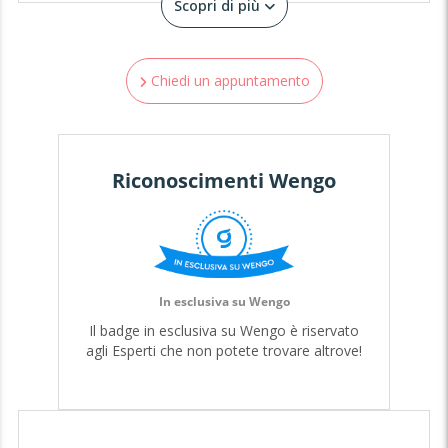
Scopri di più
🃏 CONSULENZE di CARTOMANZIA previsionale ed
emozionale
Chiedi un appuntamento
Utilizzo spesso i Tarocchi che sono il mio ambiente
naturale ed 0ltre ad utilizzarli per i consulti ne ho una
grandissima collezione provenienti un po' da tutto il
mondo in diverse lingue straniere oltre che in italiano.
Riconoscimenti Wengo
Sono appassionata anche le Sibille e di Oracoli. Alcuni
mazzi di carte sono mie creazioni e rispecchiano tutte le
tematiche attuali dei giorni nostri comprese problematiche
psicologiche, emotive, sessuali e di relazione tra individui
eterosessuali oppure coppia gay o lgbt+. Utilizzo anche
carte per la lettura spirituale quali Tarocchi degli Angeli ed
In esclusiva su Wengo
Oracoli Angelici, Carte sugli archetipi. Le mie letture
Il badge in esclusiva su Wengo è riservato
daranno anche dei tempi il piu' verosimili possibili.
agli Esperti che non potete trovare altrove!