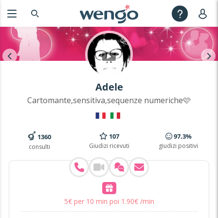
Adele
Cartomante,sensitiva,sequenze numeriche🩷
107
97.3%
1360
Giudizi ricevuti
giudizi positivi
consulti
5
€
per 10 min poi
1
.
90
€
/min