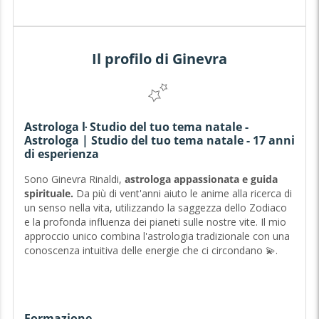
Il profilo di Ginevra
Astrologa ŀ Studio del tuo tema natale -
Astrologa | Studio del tuo tema natale - 17 anni
di esperienza
Sono Ginevra Rinaldi,
astrologa
appassionata
e guida
spirituale.
Da più di vent'anni aiuto le anime alla ricerca di
un senso nella vita, utilizzando la saggezza dello Zodiaco
e la profonda influenza dei pianeti sulle nostre vite. Il mio
approccio unico combina l'astrologia tradizionale con una
conoscenza intuitiva delle energie che ci circondano 💫.
Credo fermamente che ogni configurazione planetaria
racconti una storia unica e che il nostro tema natale sia
Formazione