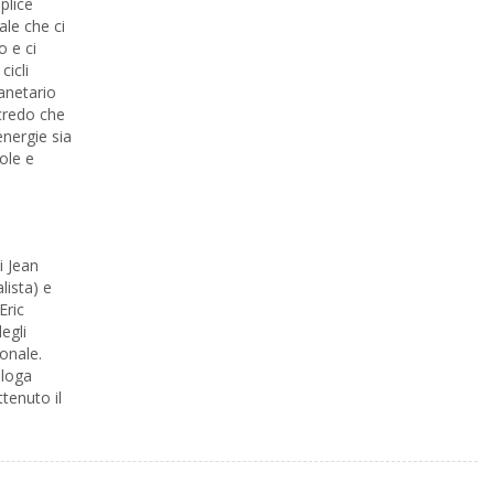
plice
ale che ci
o e ci
cicli
anetario
credo che
energie sia
ole e
i Jean
lista) e
Eric
egli
ionale.
loga
ttenuto il