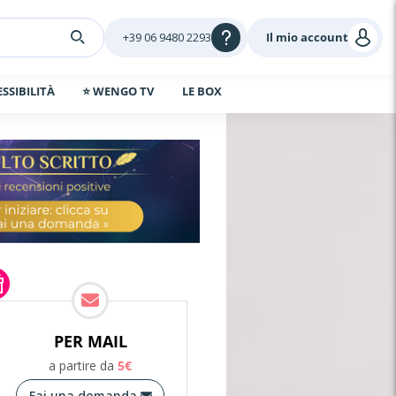
+39 06 9480 2293
Il mio account
ESSIBILITÀ
⭐ WENGO TV
LE BOX
PER MAIL
a partire da
5
€
Fai una domanda