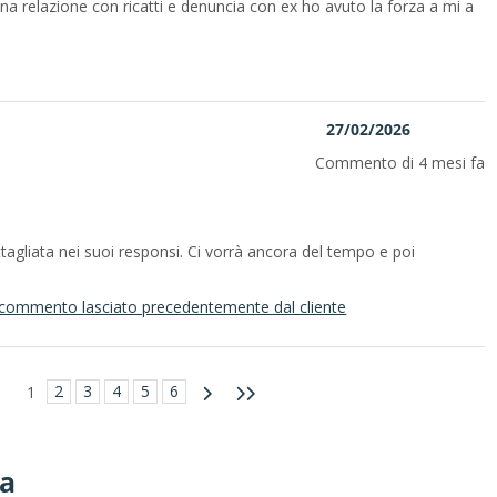
na relazione con ricatti e denuncia con ex ho avuto la forza a mi a
27/02/2026
Commento di 4 mesi fa
tagliata nei suoi responsi. Ci vorrà ancora del tempo e poi
il commento lasciato precedentemente dal cliente
2
3
4
5
6
1
ra