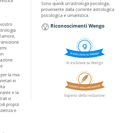
crescita
Sono quindi un'astrologa psicologa,
proveniente dalla corrente astrologica
psicologica e umanistica.
 vostro
Riconoscimenti Wengo
strologia
 l'amore,
transizione
hemi
on
zazione
In esclusiva su Wengo
e.
per la mia
netari in
ita
urante e la
Esperto della redazione
rali vi
odi propizi
azienza e