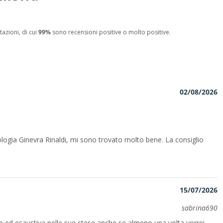
azioni, di cui
99%
sono recensioni positive o molto positive.
02/08/2026
rologia Ginevra Rinaldi, mi sono trovato molto bene. La consiglio
15/07/2026
sabrina690
e ed esaustiva nelle sue stese anche se almeno una volta vorrei