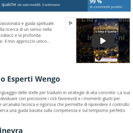
99 %
e qualche
da sabrina690, 3 settimane
di commenti positivi
assionata e guida spirituale.
lla ricerca di un senso nella
 Zodiaco e la profonda
te. Il mio approccio unico
con una conoscenza intuitiva
.Credo fermamente che ogni
na storia unica e che il
preziosa per navigare nelle
enza. Durante i miei consulti,
zio Esperti Wengo
aggi per trasformarli in
nale.La mia missione è
tenziale utilizzando
inguaggio delle stelle per tradurlo in strategie di vita concrete. La sua
r attirare l'amore, f...
ividuare con precisione i cicli favorevoli e i momenti giusti per
 un'analisi tecnica e rigorosa che permette di riprendere il controllo
i cerca una guida basata sulla competenza e sul tempismo perfetto
Ginevra