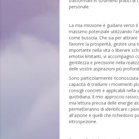
trasformarli in strumenti pratici di 
personale.
La mia missione è guidarvi verso il
massimo potenziale utilizzando l'a
come bussola. Che sia per attirare
favorire la prosperità, gestire una 
importante nella vita o liberare sc
emotivi limitanti, vi accompagno c
gentilezza e precisione nella realiz
delle vostre aspirazioni più profond
Sono particolarmente riconosciuta 
capacità di tradurre i movimenti pla
consigli concreti e applicabili nella v
quotidiana. Il mio approccio rassic
mia lettura precisa delle energie ast
permetteranno di identificare i peri
all'azione e quelli che richiedono p
introspezione.