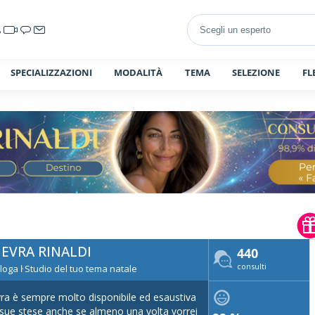
SPECIALIZZAZIONI
MODALITÀ
TEMA
SELEZIONE
FL
NEVRA RINALDI
440
consulti
loga ŀ Studio del tuo tema natale
ra è sempre molto disponibile ed esaustiva
 sue stese anche se almeno una volta vorrei