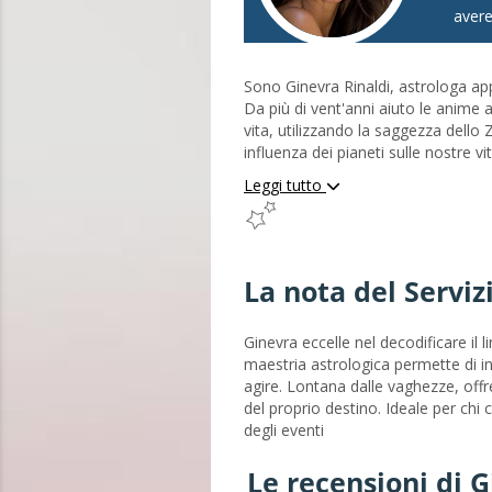
aver
Sono Ginevra Rinaldi, astrologa app
Da più di vent'anni aiuto le anime a
vita, utilizzando la saggezza dello
influenza dei pianeti sulle nostre vi
combina l'astrologia tradizionale 
Leggi tutto
delle energie che ci circondano 
configurazione planetaria racconti u
nostro tema natale sia una mappa 
acque talvolta turbolente dell'esist
La nota del Servi
vi aiuto a decodificare questi mess
strumenti pratici di crescita perso
guidarvi verso il vostro massimo po
Ginevra eccelle nel decodificare il l
l'astrologia come bussola. Che sia pe
maestria astrologica permette di ind
agire. Lontana dalle vaghezze, offre
del proprio destino. Ideale per ch
degli eventi
Le recensioni di 