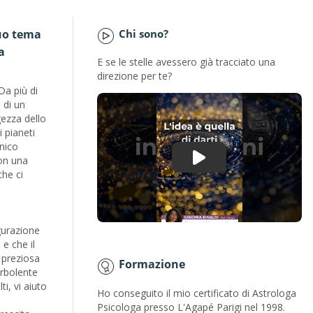
tuo tema
Chi sono?
a
E se le stelle avessero già tracciato una
direzione per te?
a più di
 di un
gezza dello
 pianeti
unico
con una
che ci
gurazione
 e che il
 preziosa
Formazione
urbolente
ti, vi aiuto
Ho conseguito il mio certificato di Astrologa
Psicologa presso L'Agapé Parigi nel 1998.