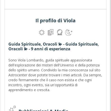
Il profilo di Viola
Guida Spirituale, Oracoli 💫 - Guida Spirituale,
Oracoli 💫 - 9 anni di esperienza
Sono Viola Lombardo, guida spirituale appassionata
dell'esplorazione dei misteri dell'Universo e della potenza
dello spirito umano. Condivido la mia conoscenza sul sito
Astrocenter dove potete trovare i miei articoli. Da sempre,
credo fermamente che il caso non esista e che ogni
incontro, ogni evento, sia un'opportunità di
apprendimento e crescita.
Il mio strumento preferito, l'Oracolo della Luce, mi
permette di immergermi nell'invisibile per illuminare il