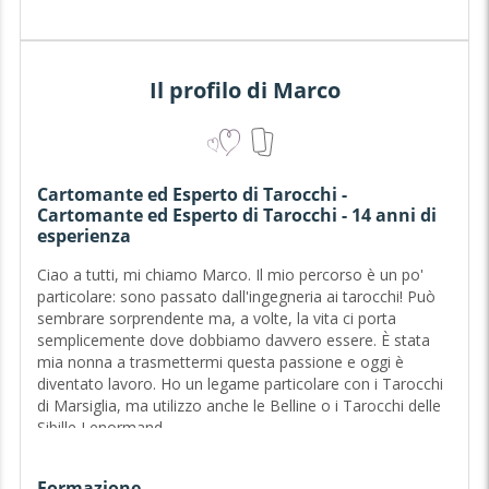
Il profilo di Marco
Cartomante ed Esperto di Tarocchi -
Cartomante ed Esperto di Tarocchi - 14 anni di
esperienza
Ciao a tutti, mi chiamo Marco. Il mio percorso è un po'
particolare: sono passato dall'ingegneria ai tarocchi! Può
sembrare sorprendente ma, a volte, la vita ci porta
semplicemente dove dobbiamo davvero essere. È stata
mia nonna a trasmettermi questa passione e oggi è
diventato lavoro. Ho un legame particolare con i Tarocchi
di Marsiglia, ma utilizzo anche le Belline o i Tarocchi delle
Sibille Lenormand.
Di cosa mi occupo? Accompagno le persone che
Formazione