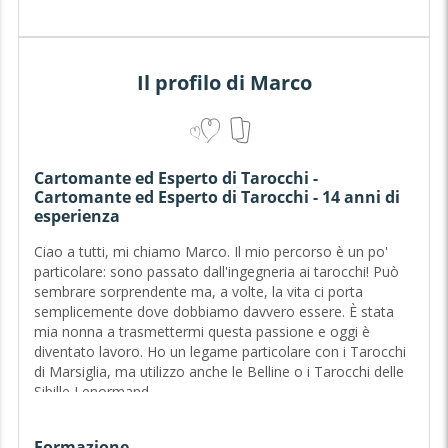
Il profilo di Marco
Cartomante ed Esperto di Tarocchi -
Cartomante ed Esperto di Tarocchi - 14 anni di
esperienza
Ciao a tutti, mi chiamo Marco. Il mio percorso è un po'
particolare: sono passato dall'ingegneria ai tarocchi! Può
sembrare sorprendente ma, a volte, la vita ci porta
semplicemente dove dobbiamo davvero essere. È stata
mia nonna a trasmettermi questa passione e oggi è
diventato lavoro. Ho un legame particolare con i Tarocchi
di Marsiglia, ma utilizzo anche le Belline o i Tarocchi delle
Sibille Lenormand.
Di cosa mi occupo? Accompagno le persone che
Formazione