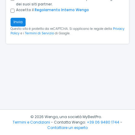
dei suoi siti partner.
Accetto il
Regolamento Interno Wengo
Invia
Questo sito è protetto da reCAPTCHA. Si applicano le regole della
Privacy
Policy
e i
Termini di Servizio
di Google.
© 2026 Wengo, una società MyBestPro.
Termini e Condizioni
- Contatta Wengo:
+39 06 9480 1744
-
Contattare un esperto