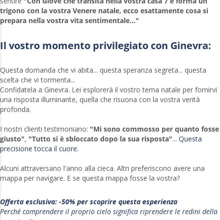
sentire
"Con Giove che transita nella vostra casa 7 e forma un
trigono con la vostra Venere natale, ecco esattamente cosa si
prepara nella vostra vita sentimentale..."
Il vostro momento privilegiato con Ginevra:
Questa domanda che vi abita... questa speranza segreta... questa
scelta che vi tormenta...
Confidatela a Ginevra. Lei esplorerà il vostro tema natale per fornirvi
una risposta illuminante, quella che risuona con la vostra verità
profonda.
I nostri clienti testimoniano:
"Mi sono commosso per quanto fosse
giusto"
,
"Tutto si è sbloccato dopo la sua risposta"
...
Questa
precisione tocca il cuore.
Alcuni attraversano l'anno alla cieca. Altri preferiscono avere una
mappa per navigare. E se questa mappa fosse la vostra?
Offerta esclusiva: -50% per scoprire questa esperienza
Perché comprendere il proprio cielo significa riprendere le redini della