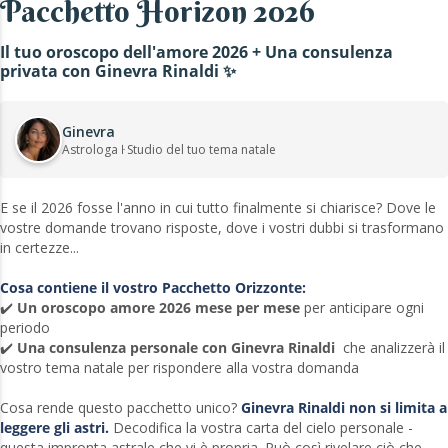
Pacchetto Horizon 2026
Il tuo oroscopo dell'amore 2026 + Una consulenza
privata con Ginevra Rinaldi ✨
Ginevra
Astrologa ŀ Studio del tuo tema natale
E se il 2026 fosse l'anno in cui tutto finalmente si chiarisce? Dove le
vostre domande trovano risposte, dove i vostri dubbi si trasformano
in certezze...
Cosa contiene il vostro Pacchetto Orizzonte:
✔️
Un oroscopo amore 2026 mese per mese
per anticipare ogni
periodo
✔️
Una consulenza personale con Ginevra Rinaldi
che analizzerà il
vostro tema natale per rispondere alla vostra domanda
Cosa rende questo pacchetto unico?
Ginevra Rinaldi non si limita a
leggere gli astri.
Decodifica la vostra carta del cielo personale -
questa impronta astrale che vi è propria. Può così rivelare ciò che