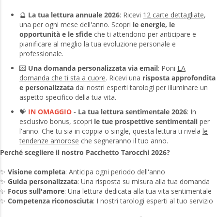
🔮
La tua lettura annuale 2026
: Ricevi
12 carte dettagliate
,
una per ogni mese dell'anno. Scopri
le energie, le
opportunità e le sfide
che ti attendono per anticipare e
pianificare al meglio la tua evoluzione personale e
professionale.
💌
Una domanda personalizzata via email
: Poni
LA
domanda che ti sta a cuore
. Ricevi una
risposta approfondita
e personalizzata
dai nostri esperti tarologi per illuminare un
aspetto specifico della tua vita.
💝
IN OMAGGIO
- La tua lettura sentimentale 2026
: In
esclusivo bonus, scopri
le tue prospettive sentimentali
per
l'anno. Che tu sia in coppia o single, questa lettura ti rivela
le
tendenze amorose
che segneranno il tuo anno.
Perché scegliere il nostro Pacchetto Tarocchi 2026?
✨
Visione completa
: Anticipa ogni periodo dell'anno
✨
Guida personalizzata
: Una risposta su misura alla tua domanda
✨
Focus sull'amore
: Una lettura dedicata alla tua vita sentimentale
✨
Competenza riconosciuta
: I nostri tarologi esperti al tuo servizio