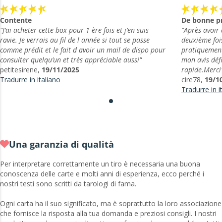
Contente
De bonne pr
"J’ai acheter cette box pour 1 ère fois et j’en suis
"Après avoir 
ravie. Je verrais au fil de l année si tout se passe
deuxième foi
comme prédit et le fait d avoir un mail de dispo pour
pratiquement
consulter quelqu’un et très appréciable aussi"
mon avis défi
petitesirene,
19/11/2025
rapide.Merci
Tradurre in italiano
cire78,
19/1
Tradurre in i
Una garanzia di qualità
Per interpretare correttamente un tiro è necessaria una buona
conoscenza delle carte e molti anni di esperienza, ecco perché i
nostri testi sono scritti da tarologi di fama.
Ogni carta ha il suo significato, ma è soprattutto la loro associazione
che fornisce la risposta alla tua domanda e preziosi consigli. I nostri