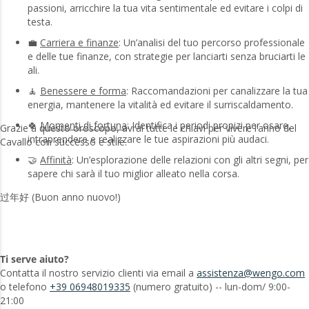
passioni, arricchire la tua vita sentimentale ed evitare i colpi di
testa.
💼
Carriera e finanze
: Un’analisi del tuo percorso professionale
e delle tue finanze, con strategie per lanciarti senza bruciarti le
ali.
🧘
Benessere e forma
: Raccomandazioni per canalizzare la tua
energia, mantenere la vitalità ed evitare il surriscaldamento.
🍀
Momenti di fortuna
: Identifica i periodi propizi per osare,
Grazie a questo oroscopo, avrai tutte le chiavi per vivere l’anno del
intraprendere e realizzare le tue aspirazioni più audaci.
Cavallo con successo e stile.
🤝
Affinità
: Un’esplorazione delle relazioni con gli altri segni, per
sapere chi sarà il tuo miglior alleato nella corsa.
过年好 (Buon anno nuovo!)
Ti serve aiuto?
Contatta il nostro servizio clienti via email a
assistenza@wengo.com
o telefono
+39 06948019335
(numero gratuito) -- lun-dom/ 9:00-
21:00