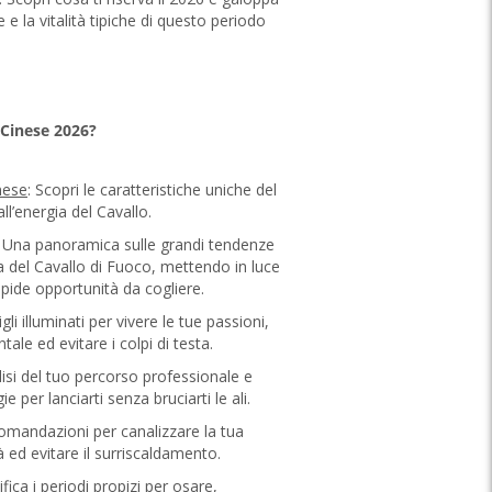
 e la vitalità tipiche di questo periodo
Cinese 2026?
nese
: Scopri le caratteristiche uniche del
l’energia del Cavallo.
: Una panoramica sulle grandi tendenze
za del Cavallo di Fuoco, mettendo in luce
apide opportunità da cogliere.
gli illuminati per vivere le tue passioni,
tale ed evitare i colpi di testa.
lisi del tuo percorso professionale e
e per lanciarti senza bruciarti le ali.
omandazioni per canalizzare la tua
à ed evitare il surriscaldamento.
tifica i periodi propizi per osare,