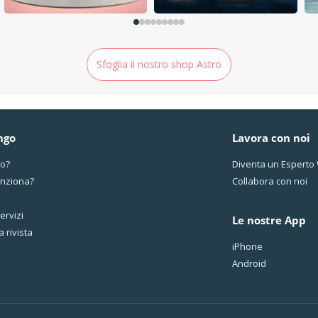
Sfoglia il nostro shop Astro
ngo
Lavora con noi
mo?
Diventa un Espert
nziona?
Collabora con noi
servizi
Le nostre App
a rivista
iPhone
Android