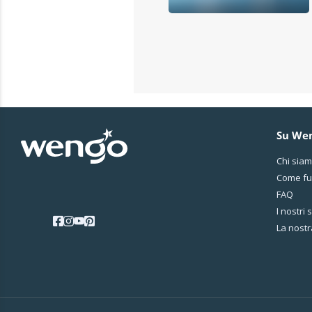
Su We
Chi sia
Come fu
FAQ
I nostri 
La nostr