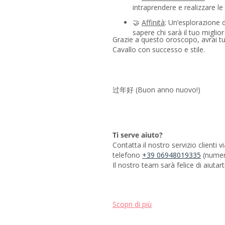
intraprendere e realizzare le
🤝
Affinità
: Un’esplorazione de
sapere chi sarà il tuo miglior
Grazie a questo oroscopo, avrai tut
Cavallo con successo e stile.
过年好 (Buon anno nuovo!)
Ti serve aiuto?
Contatta il nostro servizio clienti 
telefono
+39 06948019335
(numer
Il nostro team sarà felice di aiutarti
Scopri di più