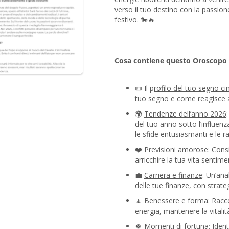
verso il tuo destino con la passione
festivo. 🐎🔥
Cosa contiene questo Oroscopo 
📜 Il p
rofilo del tuo segno ci
tuo segno e come reagisce al
🌍
Tendenze dell’anno 2026
del tuo anno sotto l’influen
le sfide entusiasmanti e le r
❤️
Previsioni amorose
: Consi
arricchire la tua vita sentimen
💼
Carriera e finanze
: Un’ana
delle tue finanze, con strategi
🧘
Benessere e forma
: Racc
energia, mantenere la vitalit
🍀
Momenti di fortuna
: Iden