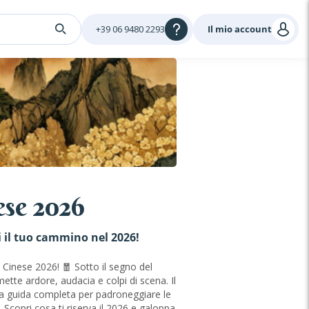
+39 06 9480 2293
Il mio account
ese 2026
ni il tuo cammino nel 2026!
 Cinese 2026! 🧧 Sotto il segno del
ette ardore, audacia e colpi di scena. Il
na guida completa per padroneggiare le
. Scopri cosa ti riserva il 2026 e galoppa