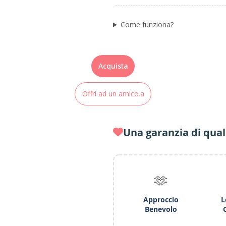
Come funziona?
Acquista
Offri ad un amico.a
Una garanzia di qual
🫶
Approccio
L
Benevolo