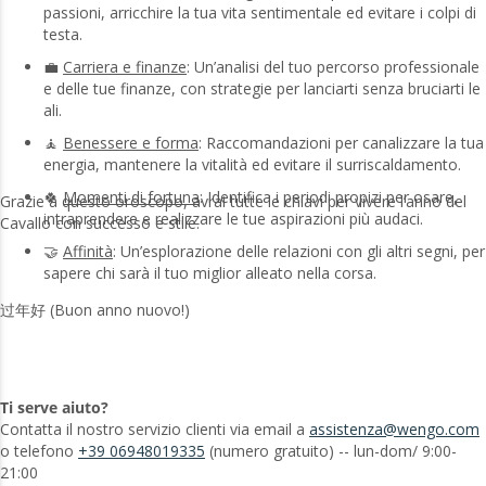
passioni, arricchire la tua vita sentimentale ed evitare i colpi di
testa.
💼
Carriera e finanze
: Un’analisi del tuo percorso professionale
e delle tue finanze, con strategie per lanciarti senza bruciarti le
ali.
🧘
Benessere e forma
: Raccomandazioni per canalizzare la tua
energia, mantenere la vitalità ed evitare il surriscaldamento.
🍀
Momenti di fortuna
: Identifica i periodi propizi per osare,
Grazie a questo oroscopo, avrai tutte le chiavi per vivere l’anno del
intraprendere e realizzare le tue aspirazioni più audaci.
Cavallo con successo e stile.
🤝
Affinità
: Un’esplorazione delle relazioni con gli altri segni, per
sapere chi sarà il tuo miglior alleato nella corsa.
过年好 (Buon anno nuovo!)
Ti serve aiuto?
Contatta il nostro servizio clienti via email a
assistenza@wengo.com
o telefono
+39 06948019335
(numero gratuito) -- lun-dom/ 9:00-
21:00