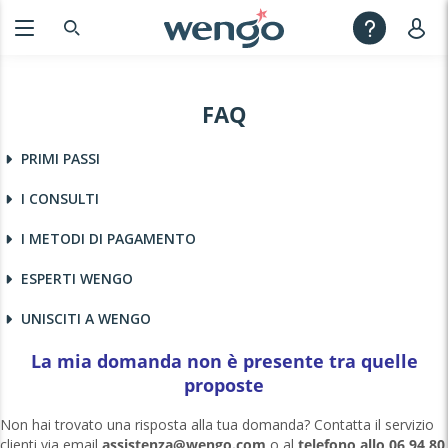
FAQ
PRIMI PASSI
I CONSULTI
I METODI DI PAGAMENTO
ESPERTI WENGO
UNISCITI A WENGO
La mia domanda non è presente tra quelle
proposte
Non hai trovato una risposta alla tua domanda? Contatta il servizio
clienti via email
assistenza@wengo.com
o al
telefono allo 06 94 80