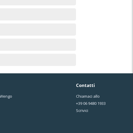
Contatti
o Wengo
Chiamaci allo
+39 06 9480 1933
Scrivici