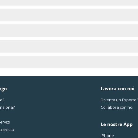
ngo
Lavora con noi
mo?
Diventa un Espert
nziona?
Collabora con noi
servizi
Le nostre App
a rivista
iPhone