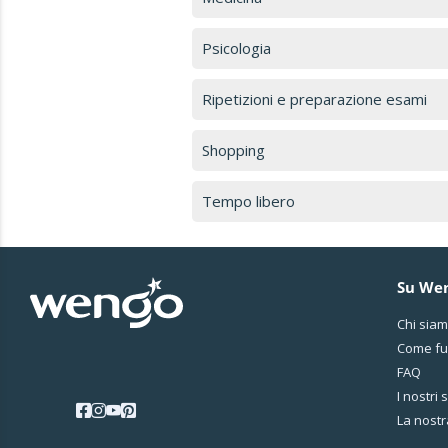
Psicologia
Ripetizioni e preparazione esami
Shopping
Tempo libero
Su We
Chi sia
Come fu
FAQ
I nostri 
La nostr