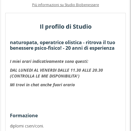
Più informazioni su Studio Biobenessere
Il profilo di Studio
naturopata, operatrice olistica - ritrova il tuo
benessere psico-fisico! - 20 anni di esperienza
I miei orari indicativamente sono questi:
DAL LUNEDI AL VENERDI DALLE 11.30 ALLE 20.30
(CONTROLLA LE MIE DISPONIBILITA')
Mi trovi in chat anche fuori orario
Ciao...Non utilizzo pratiche mediche ma discipline bio-
naturali come: meditazione, cristalloterapia, aromaterapia,
bioenergia, iridologia, yoga, massaggi orientali e
Formazione
occidentali, reiki, shatsu, naturopatia, fiori di bach,
musicoterapia, cromoterapia.
diplomi csen/coni.