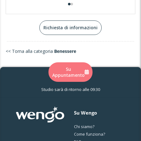
esasperata, il conflitto, la paura, e così via.
Da ciò derivano squilibri energetici e tensioni che, quando
trascurate troppo a lungo o troppo intense, alterano la
spontanea capacità di compensazione dell'organismo e
sfociano in sintomi.
Richiesta di informazioni
Gli operatori olistici del benessere possono valutare e
agire, tramite apposite tecniche e conoscenze apprese,
sull'equilibrio energetico della persona, suggerire stili di
<< Torna alla categoria
Benessere
vita e consapevolezze che potenziano la salute e il
benessere e che mirano alla guarigione interiore ed
esteriore.
Su
Appuntamento
Studio sarà di ritorno alle 09:30
Su Wengo
Chi siamo?
Come funziona?