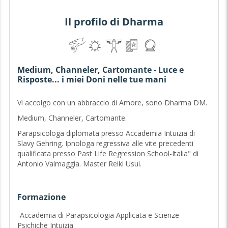
Il profilo di Dharma
Medium, Channeler, Cartomante - Luce e
Risposte... i miei Doni nelle tue mani
Vi accolgo con un abbraccio di Amore, sono Dharma DM.
Medium, Channeler, Cartomante.
Parapsicologa diplomata presso Accademia Intuizia di
Slavy Gehring. Ipnologa regressiva alle vite precedenti
qualificata presso Past Life Regression School-Italia" di
Antonio Valmaggia. Master Reiki Usui.
Mi occupo prevalentemente di Channeling; Medianità;
Formazione
purificazioni energetiche su persone, alberi genealogici ed
immobili. Attraverso metodi mistici aiuto a raggiungere
-Accademia di Parapsicologia Applicata e Scienze
obiettivi ed a superare blocchi e traumi utilizzando vari
Psichiche Intuizia