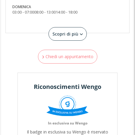
pause, dovute ai naturali "tempi di calcolo", numerologici.
DOMENICA
Allora...sei pronto? Chiedi la tua Mail-Studio semplice, con il
03:00 - 07:00
08:00 - 13:00
14:00 - 18:00
tuo Consulto di Onomanzia! ☺️
Scopri di più
Chiedi un appuntamento
Riconoscimenti Wengo
In esclusiva su Wengo
Il badge in esclusiva su Wengo è riservato