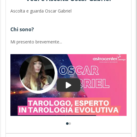
Ascolta e guarda Oscar Gabriel
Chi sono?
A
Mi presento brevemente...
Vi
e 