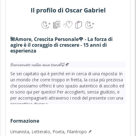
Il profilo di Oscar Gabriel
🌺Amore, Crescita Personale🌹 - La forza di
agire è il coraggio di crescere - 15 anni di
esperienza
𝓑𝓮𝓷𝓿𝓮𝓷𝓾𝓽𝓸 𝓷𝓮𝓵𝓵𝓪 𝓶𝓲𝓪 𝓽𝓪𝓷𝓪!🦊🍂
Se sei capitato qui è perché eri in cerca di una risposta: In
un mondo che corre troppo in fretta, la cosa più preziosa
che possiamo offrirci è uno spazio autentico di ascolto ed
io sono qui per questo! Per accoglierti, senza giudizio, e
per accompagnarti attraverso i nodi del presente con una
prospettiva diversa.
Assieme potremo cercare di attivare o di fare emergere la
tua capacità di leggere tra le pieghe della tua vita. Se ti
Formazione
confiderai al mio orecchio, la riflessione profonda sarà un
potente strumento di consapevolezza ed, assieme,
Umanista, Letterato, Poeta, Filantropo 🪶