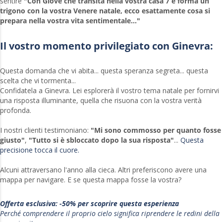
sentire
"Con Giove che transita nella vostra casa 7 e forma un
trigono con la vostra Venere natale, ecco esattamente cosa si
prepara nella vostra vita sentimentale..."
Il vostro momento privilegiato con Ginevra:
Questa domanda che vi abita... questa speranza segreta... questa
scelta che vi tormenta...
Confidatela a Ginevra. Lei esplorerà il vostro tema natale per fornirvi
una risposta illuminante, quella che risuona con la vostra verità
profonda.
I nostri clienti testimoniano:
"Mi sono commosso per quanto fosse
giusto"
,
"Tutto si è sbloccato dopo la sua risposta"
...
Questa
precisione tocca il cuore.
Alcuni attraversano l'anno alla cieca. Altri preferiscono avere una
mappa per navigare. E se questa mappa fosse la vostra?
Offerta esclusiva: -50% per scoprire questa esperienza
Perché comprendere il proprio cielo significa riprendere le redini della