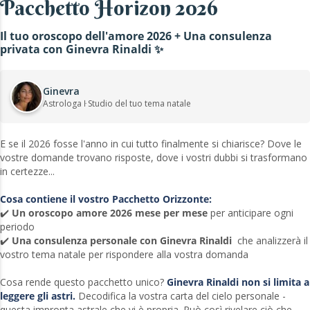
Pacchetto Horizon 2026
Il tuo oroscopo dell'amore 2026 + Una consulenza
privata con Ginevra Rinaldi ✨
Ginevra
Astrologa ŀ Studio del tuo tema natale
E se il 2026 fosse l'anno in cui tutto finalmente si chiarisce? Dove le
vostre domande trovano risposte, dove i vostri dubbi si trasformano
in certezze...
Cosa contiene il vostro Pacchetto Orizzonte:
✔️
Un oroscopo amore 2026 mese per mese
per anticipare ogni
periodo
✔️
Una consulenza personale con Ginevra Rinaldi
che analizzerà il
vostro tema natale per rispondere alla vostra domanda
Cosa rende questo pacchetto unico?
Ginevra Rinaldi non si limita a
leggere gli astri.
Decodifica la vostra carta del cielo personale -
questa impronta astrale che vi è propria. Può così rivelare ciò che