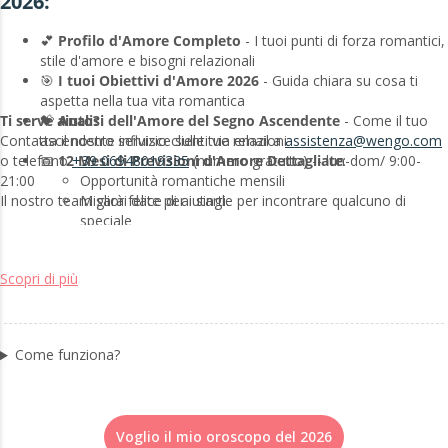
2026:
💕
Profilo d'Amore Completo
- I tuoi punti di forza romantici,
stile d'amore e bisogni relazionali
🎯
I tuoi Obiettivi d'Amore 2026
- Guida chiara su cosa ti
aspetta nella tua vita romantica
Ti serve aiuto?
💝
Analisi dell'Amore del Segno Ascendente
- Come il tuo
Contatta il nostro servizio clienti via email a
assistenza@wengo.com
ascendente influisce sulle tue relazioni
o telefono
+39 06948019335
(numero gratuito) -- lun-dom/ 9:00-
📅
12 Mesi di Previsioni d'Amore Dettagliate
:
21:00
Opportunità romantiche mensili
Il nostro team sarà felice di aiutarti.
Migliori date per i single per incontrare qualcuno di
speciale
Consigli relazionali per le coppie
Date importanti d'amore da segnare nel tuo calendario
Scopri di più
Quando agire vs. quando aspettare
✨
Anteprima Amore 2027
- Cosa ti aspetta nel tuo futuro
romantico
Come funziona?
Perché Scegliere l'Oroscopo dell'Amore di
Ginevra Rinaldi
?
✓
Oltre 25 anni di esperienza
aiutando migliaia a trovare amore e
Voglio il mio oroscopo del 2026
felicità