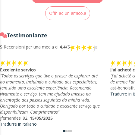
✓
Previsioni accurate
basate su calcoli astrologici reali
Offri ad un amico.a
✓
Consigli pratici
che puoi effettivamente utilizzare nella tua vita
quotidiana
✓
Accesso digitale immediato
su tutti i tuoi dispositivi - telefono,
Testimonianze
tablet, computer
5
Recensioni per una media di
4.4/5
Unisciti a migliaia che hanno trasformato la loro vita amorosa
con la guida di Ginevra. La tua svolta romantica ti aspetta!
Excelente serviço
j'ai acheté 
Domande Frequenti
"Todos os serviços que tive o prazer de explorar até
"j'ai acheté 
ao momento, incluindo o cuidado dos especialistas,
de meme l'an
❓ Quanto velocemente riceverò il mio oroscopo?
tem sido uma excelente experiência. Recomendo
ast-benoisfr
📱 Posso leggerlo sul mio telefono?
vivamente o serviço, tem me ajudado imenso na
Tradurre in i
🌟 È un oroscopo generico o personalizzato?
orientação dos passos seguintes da minha vida.
💕 Sono single. Questo mi aiuterà a trovare l'amore?
Obrigado por todo o cuidado e excelente serviço que
💳 Quali metodi di pagamento accettate?
disponibilizam. Cumprimentos"
📧 Come posso accedere al mio oroscopo se perdo l'email?
jfernandes_82,
15/05/2025
🔮 Non conosco il mio ascendente, è grave?
Tradurre in italiano