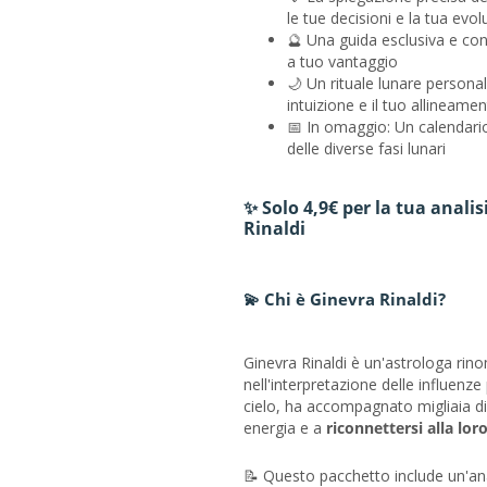
le tue decisioni e la tua evol
🔮 Una guida esclusiva e cons
a tuo vantaggio
🌙 Un rituale lunare personal
intuizione e il tuo allineame
📅 In omaggio: Un calendari
delle diverse fasi lunari
✨ Solo 4,9€ per la tua analis
Rinaldi
💫 Chi è Ginevra Rinaldi?
Ginevra Rinaldi è un'astrologa rin
nell'interpretazione delle influenze
cielo, ha accompagnato migliaia d
energia e a
riconnettersi alla lor
📝 Questo pacchetto include un'anal