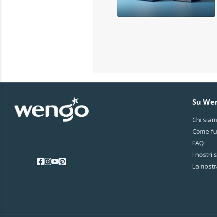
Su We
Chi sia
Come fu
FAQ
I nostri 
La nostr