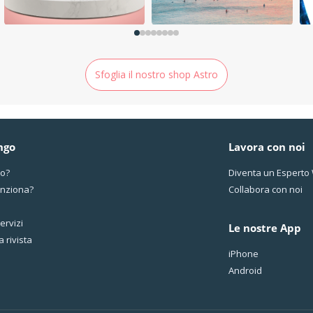
Sfoglia il nostro shop Astro
ngo
Lavora con noi
mo?
Diventa un Espert
nziona?
Collabora con noi
servizi
Le nostre App
a rivista
iPhone
Android