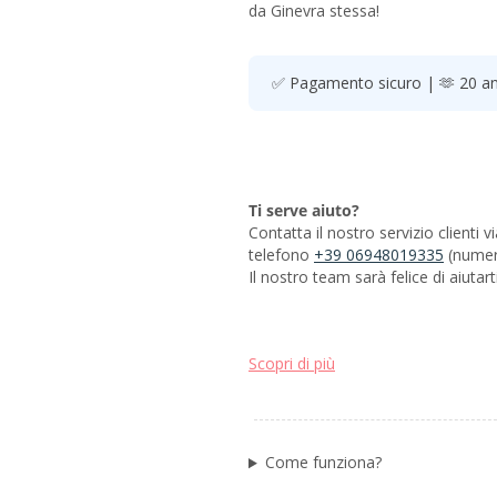
da Ginevra stessa!
✅ Pagamento sicuro | 🫶 20 ann
Ti serve aiuto?
Contatta il nostro servizio clienti 
telefono
+39 06948019335
(numer
Il nostro team sarà felice di aiutarti
Scopri di più
Come funziona?