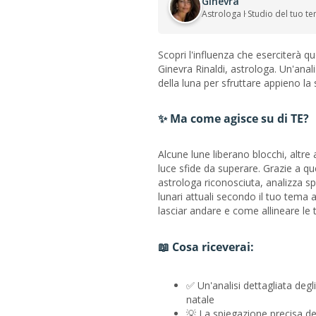
Ginevra
Astrologa ŀ Studio del tuo t
Scopri l'influenza che eserciterà que
Ginevra Rinaldi, astrologa. Un'anali
della luna per sfruttare appieno la
✨ Ma come agisce su di TE?
Alcune lune liberano blocchi, altre
luce sfide da superare. Grazie a qu
astrologa riconosciuta, analizza spe
lunari attuali secondo il tuo tema 
lasciar andare e come allineare le 
📖 Cosa riceverai:
✅ Un'analisi dettagliata degl
natale
💡 La spiegazione precisa del