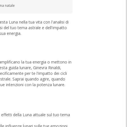
ema natale
sta Luna nella tua vita con l'analisi di
si del tuo tema astrale e dell'impatto
 sua energia.
 amplificano la tua energia o mettono in
esta guida lunare, Ginevra Rinaldi,
cificamente per te l'impatto dei cicli
astrale. Saprai quando agire, quando
tue intenzioni con la potenza lunare.
i effetti della Luna attuale sul tuo tema
le influenze lunari sulle tue emozioni,