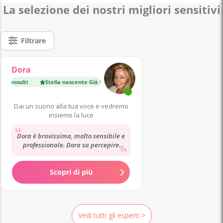
La selezione dei nostri migliori sensitivi
Filtrare
Dora
consulti
Stella nascente
·
Già 5 700 consulti
Stella nascente
·
Già 4 
Dai un suono alla tua voce e vedremo
insieme la luce
Dora è bravissima, molto sensibile e
professionale. Dora sa percepire
situazioni e persone in maniera
molto profonda...
Scopri di più
Vedi tutti gli esperti >