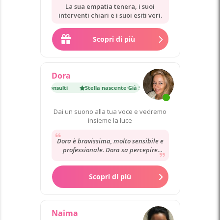
La sua empatia tenera, i suoi
interventi chiari e i suoi esiti veri.
Scopri di più
Dora
cente
·
Già 5 700 consulti
Stella nascente
·
Già 5 700 consulti
Dai un suono alla tua voce e vedremo
insieme la luce
Dora è bravissima, molto sensibile e
professionale. Dora sa percepire
situazioni e persone in maniera
molto profonda...
Scopri di più
Naima