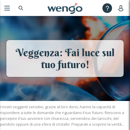
Veggenza: Fai luce sul
tuo futuro!
I nostri veggenti sensitivi, grazie al loro dono, hanno la capacità di
rispondere a tutte le domande che riguardano il tuo futuro. Riescono a
percepire il tuo avvenire con chiarezza, servendosi dei tarocchi, del
pendolo oppure di una sfera di cristallo. Preparati a scoprire la verità...