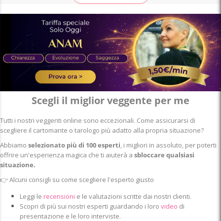
Scegli il miglior veggente per me
Tutti i nostri veggenti online sono eccezionali. Come assicurarsi di
scegliere il cartomante o tarologo più adatto alla propria situazione?
Abbiamo
selezionato più di 100 esperti
, i migliori in assoluto, per poterti
offrire un'esperienza magica che ti aiuterà a
sbloccare qualsiasi
situazione.
👉
Alcuni consigli su come scegliere l'esperto giusto
Leggi le
recensioni
e le valutazioni scritte dai nostri clienti.
Scopri di più sui nostri esperti guardando i loro
video
di
presentazione e le loro interviste.