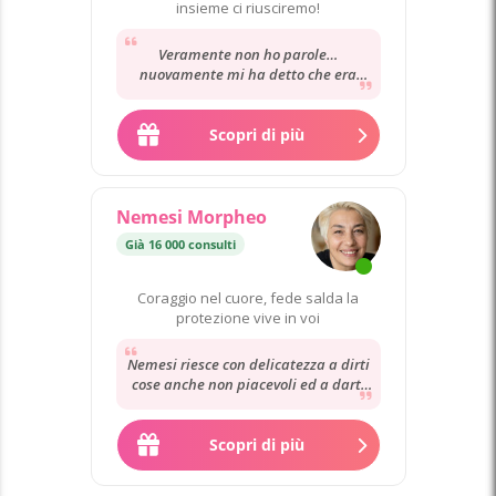
insieme ci riusciremo!
Veramente non ho parole…
nuovamente mi ha detto che era
tutto a posto e ancora una volta
aveva ragione. TOP TOP...
Scopri di più
Nemesi Morpheo
Già 16 000 consulti
Coraggio nel cuore, fede salda la
protezione vive in voi
Nemesi riesce con delicatezza a dirti
cose anche non piacevoli ed a darti
dei consigli utili per andare avanti...
Scopri di più