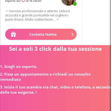
Esperto del
di 16 clienti
Servizio professionale e attento. Lettura
accurata e grande puntualità nel cogliere i
punti chiave. Molto soddisfacen...
Contatta Naima
Sei a soli 3 click dalla tua sessione
1. Scegli un esperto.
2. Fissa un appuntamento o richiedi un consulto
immediato
3. Inizia il tuo scambio via chat, video o telefono, a seconda
delle tue esigenze. !