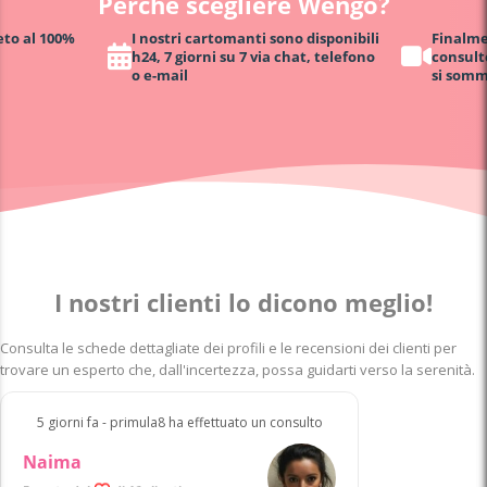
Perché scegliere Wengo?
eto al 100%
I nostri cartomanti sono disponibili
Finalmen
h24, 7 giorni su 7 via chat, telefono
consult
o e-mail
si somm
I nostri clienti lo dicono meglio!
Consulta le schede dettagliate dei profili e le recensioni dei clienti per
trovare un esperto che, dall'incertezza, possa guidarti verso la serenità.
5 giorni fa - primula8 ha effettuato un consulto
Naima