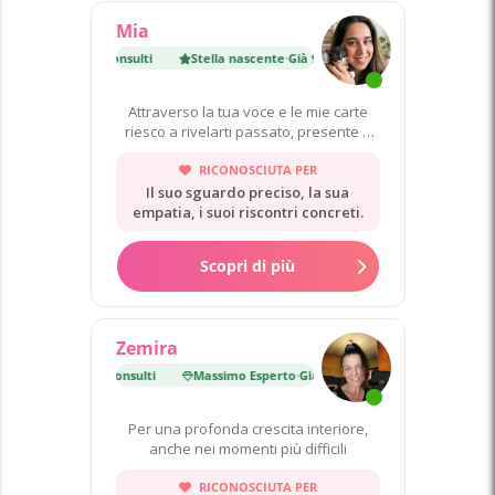
Mia
cente
·
Già 9 000 consulti
Stella nascente
·
Già 9 000 consulti
Attraverso la tua voce e le mie carte
riesco a rivelarti passato, presente e
futuro
RICONOSCIUTA PER
Il suo sguardo preciso, la sua
empatia, i suoi riscontri concreti.
Scopri di più
Zemira
erto
·
Già 51 000 consulti
Massimo Esperto
·
Già 51 000 consulti
Per una profonda crescita interiore,
anche nei momenti più difficili
RICONOSCIUTA PER