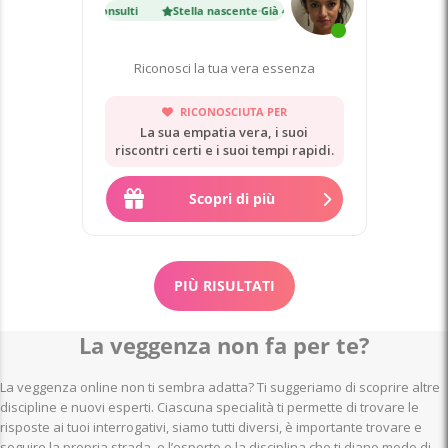
cente
·
Già 4 300 consulti
Stella nascente
·
Già 4 300 consulti
Riconosci la tua vera essenza
RICONOSCIUTA PER
La sua empatia vera, i suoi
riscontri certi e i suoi tempi rapidi.
Scopri di più
PIÙ RISULTATI
La veggenza non fa per te?
La veggenza online non ti sembra adatta? Ti suggeriamo di scoprire altre
discipline e nuovi esperti. Ciascuna specialità ti permette di trovare le
risposte ai tuoi interrogativi, siamo tutti diversi, è importante trovare e
seguire la propria strada, e l’esperto e la disciplina che ti diano modo di