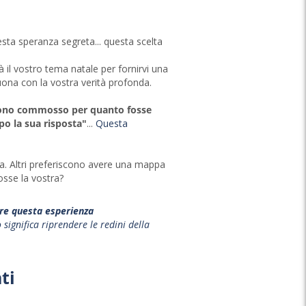
sta speranza segreta... questa scelta
à il vostro tema natale per fornirvi una
suona con la vostra verità profonda.
ono commosso per quanto fosse
po la sua risposta"
...
Questa
ca. Altri preferiscono avere una mappa
osse la vostra?
ire questa esperienza
significa riprendere le redini della
ti