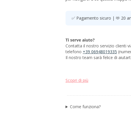
✅ Pagamento sicuro | 🫶 20 ann
Ti serve aiuto?
Contatta il nostro servizio clienti 
telefono
+39 06948019335
(numer
Il nostro team sarà felice di aiutarti
Scopri di più
Come funziona?