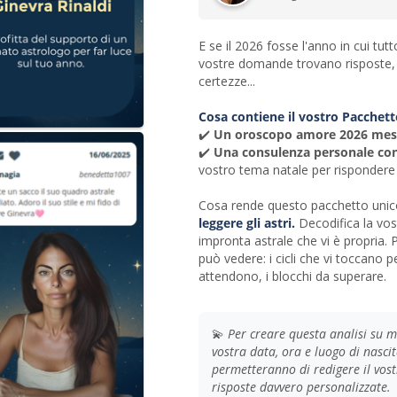
E se il 2026 fosse l'anno in cui tut
vostre domande trovano risposte, d
certezze...
Cosa contiene il vostro Pacchett
✔️
Un oroscopo amore 2026 mes
✔️
Una consulenza personale con
vostro tema natale per rispondere
Cosa rende questo pacchetto uni
leggere gli astri.
Decodifica la vos
impronta astrale che vi è propria. 
può vedere: i cicli che vi toccano 
attendono, i blocchi da superare.
💫
Per creare questa analisi su m
vostra data, ora e luogo di nasci
permetteranno di redigere il vost
risposte davvero personalizzate.