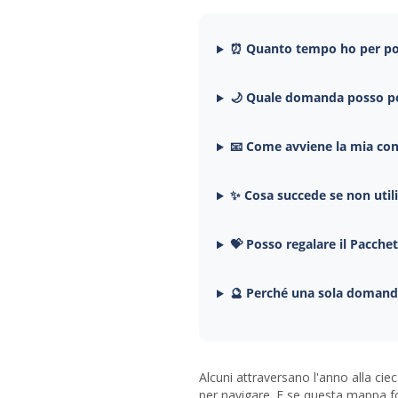
⏰ Quanto tempo ho per po
🌙 Quale domanda posso po
📧 Come avviene la mia co
✨ Cosa succede se non util
💝 Posso regalare il Pacche
🔮 Perché una sola domand
Alcuni attraversano l'anno alla cie
per navigare. E se questa mappa f