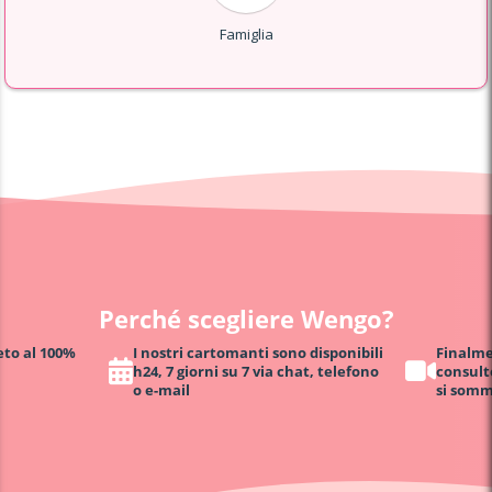
Famiglia
Perché scegliere Wengo?
eto al 100%
I nostri cartomanti sono disponibili
Finalmen
h24, 7 giorni su 7 via chat, telefono
consult
o e-mail
si somm