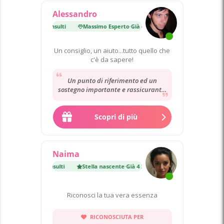
Alessandro
to
·
Già 40 000 consulti
Massimo Esperto
·
Già 40 000 consulti
Un consiglio, un aiuto...tutto quello che
c'è da sapere!
Un punto di riferimento ed un
sostegno importante e rassicurante.
Un immenso grazie per la pazienza
la gentilezza...
Scopri di più
Naima
nte
·
Già 4 300 consulti
Stella nascente
·
Già 4 300 consulti
Riconosci la tua vera essenza
RICONOSCIUTA PER