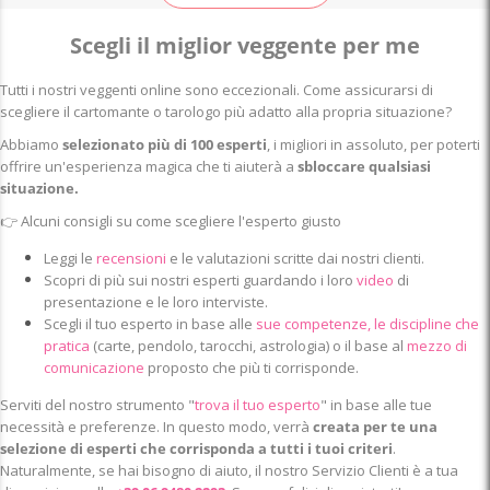
Scegli il miglior veggente per me
Tutti i nostri veggenti online sono eccezionali. Come assicurarsi di
scegliere il cartomante o tarologo più adatto alla propria situazione?
Abbiamo
selezionato più di 100 esperti
, i migliori in assoluto, per poterti
offrire un'esperienza magica che ti aiuterà a
sbloccare qualsiasi
situazione.
👉
Alcuni consigli su come scegliere l'esperto giusto
Leggi le
recensioni
e le valutazioni scritte dai nostri clienti.
Scopri di più sui nostri esperti guardando i loro
video
di
presentazione e le loro interviste.
Scegli il tuo esperto in base alle
sue competenze, le discipline che
pratica
(carte, pendolo, tarocchi, astrologia) o il base al
mezzo di
comunicazione
proposto che più ti corrisponde.
Serviti del nostro strumento "
trova il tuo esperto
" in base alle tue
necessità e preferenze. In questo modo, verrà
creata per te una
selezione di esperti che corrisponda a tutti i tuoi criteri
.
Naturalmente, se hai bisogno di aiuto, il nostro Servizio Clienti è a tua