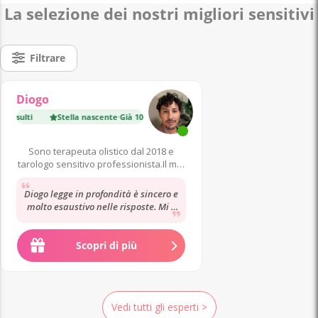
La selezione dei nostri migliori sensitivi
Filtrare
Diogo
nsulti
Stella nascente
·
Già 100 consulti
Massimo Esperto
·
Già 11 0
Sono terapeuta olistico dal 2018 e
tarologo sensitivo professionista.Il mio
metodo consiste nello
Diogo legge in profondità è sincero e
molto esaustivo nelle risposte. Mi è
piaciuto molto. Ora attendo
riscontri...
Scopri di più
Vedi tutti gli esperti >