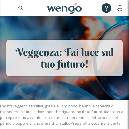
Veggenza: Fai luce sul
tuo futuro!
I nostri veggenti sensitivi, grazie al loro dono, hanno la capacità di
rispondere a tutte le domande che riguardano il tuo futuro. Riescono a
percepire il tuo avvenire con chiarezza, servendosi dei tarocchi, del
pendolo oppure di una sfera di cristallo. Preparati a scoprire la verità...