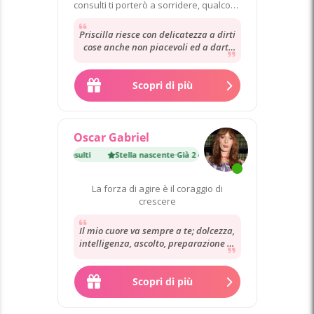
consulti ti porterò a sorridere, qualcosa
di bello arriverà!
Priscilla riesce con delicatezza a dirti
cose anche non piacevoli ed a darti
dei consigli utili per andare avanti...
Scopri di più
Oscar Gabriel
nte
·
Già 2 400 consulti
Stella nascente
·
Già 2 400 consulti
La forza di agire è il coraggio di
crescere
Il mio cuore va sempre a te; dolcezza,
intelligenza, ascolto, preparazione in
un unica persona! Inoltre il suono...
Scopri di più