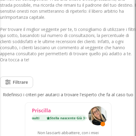
strada possibile, ma ricorda che rimani tu il padrone del tuo destino. I
sensitivi onesti non smetteranno di ripeterlo: il libero arbitrio ha
un’importanza capitale.
Per trovare il miglior veggente per te, ti consigliamo di utilizzare i filtri
qui sotto, basandoti sul numero di consultazioni, la percentuale di
clienti soddisfatti e le ultime recensioni dei clienti. Infatti, a ogni
consulto, i clienti lasciano un commento al veggente che hanno
appena consultato per permetterti di trovare quello più adatto a te.
Ora tocca a te!
Filtrare
Ridefinisci i criteri per aiutarci a trovare l'esperto che fa al caso tuo
Priscilla
nte
·
Già 3 000 consulti
Stella nascente
·
Già 3 000 consulti
Non lasciarti abbattere, con i miei