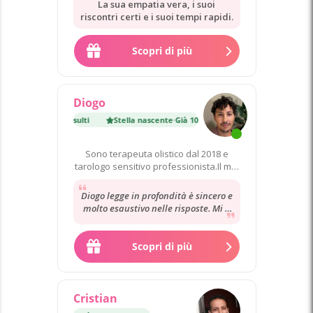
La sua empatia vera, i suoi
riscontri certi e i suoi tempi rapidi.
Scopri di più
Diogo
cente
·
Già 100 consulti
Stella nascente
·
Già 100 consulti
Sono terapeuta olistico dal 2018 e
tarologo sensitivo professionista.Il mio
metodo consiste nello
Diogo legge in profondità è sincero e
molto esaustivo nelle risposte. Mi è
piaciuto molto. Ora attendo
riscontri...
Scopri di più
Cristian