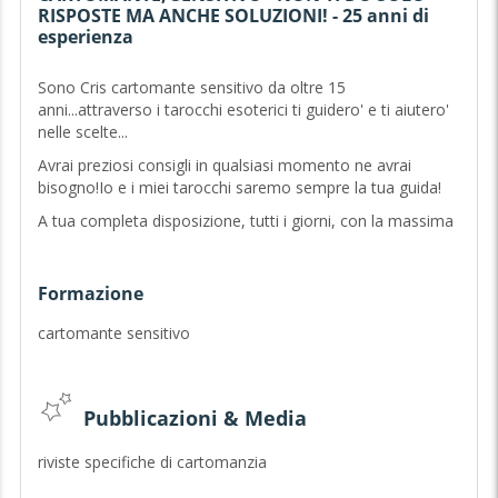
RISPOSTE MA ANCHE SOLUZIONI! - 25 anni di
esperienza
Sono Cris cartomante sensitivo da oltre 15
anni...attraverso i tarocchi esoterici ti guidero' e ti aiutero'
nelle scelte...
Avrai preziosi consigli in qualsiasi momento ne avrai
bisogno!Io e i miei tarocchi saremo sempre la tua guida!
A tua completa disposizione, tutti i giorni, con la massima
riservatezza!Massima onesta' e professionalita'!
Ti aiutero' a cercare le risposte che stai cercando.
Formazione
Sono specializzato in amore, lavoro, denaro..
cartomante sensitivo
Chiamami e affidati a me con tranquillita' e serenita'.
Puoi tornare ad essere felice!
Non ti daro' solo risposte, ma anche soluzioni!
Pubblicazioni & Media
a tutto c'e' una soluzione ed io sono qui per trovarla
riviste specifiche di cartomanzia
insieme a te!