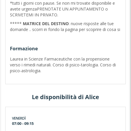
*tutti i giorni con pause. Se non mi trovate disponibile e
avete urgenzaPRENOTATE UN APPUNTAMENTO o
SCRIVETEMI IN PRIVATO.
*****
MATRICE DEL DESTINO
: nuove risposte alle tue
domande .. scorri in fondo la pagina per scoprire di cosa si
tratta*****
Formazione
Mi presento sono Alice.
Laurea in Scienze Farmaceutiche con la propensione
Discendo da una famiglia di sensitivi. Le arti divinatorie
verso i rimedi naturali. Corso di psico-tarologia. Corso di
fanno parte di me dall'infanzia. Ricordo ancora il primo
psico-astrologia.
giorno in cui me le ritrovai tra le mani. Fu attrazione a
prima vista. Iniziai a giocarci ad incuriosirmi e più passava il
tempo, più diventano parte di me. Oggi completano la mia
essenza.
Le disponibilità di Alice
Le mie arti divinatorie sono strumento di vita, scavano nel
profondo dell' Inconscio e scoprono ciò che difficilmente
sarebbe visibile. Mi sento come un traghettatore, che
come in un vero e proprio viaggio, guida il consultante
VENERDÌ
nella direzione da lui richiesta.Lasciati guidare da me.
07:00 - 09:15
Risolveremo dubbi e perplessità e troveremo le risposte