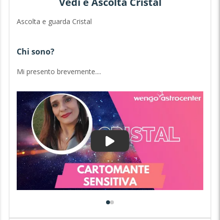
Vedi e Ascolta Cristal
Ascolta e guarda Cristal
Chi sono?

Mi presento brevemente....
Il
l’