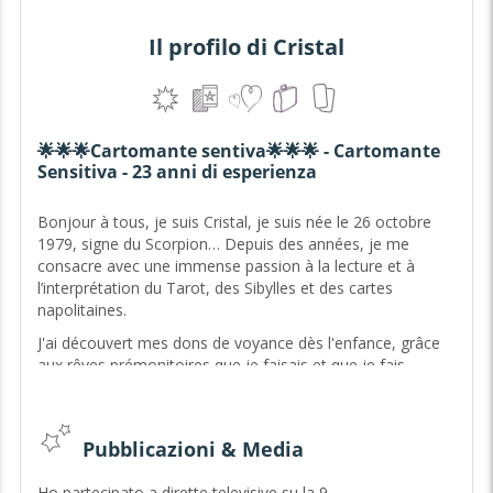
Il profilo di Cristal
🌟🌟🌟Cartomante sentiva🌟🌟🌟 - Cartomante
Sensitiva - 23 anni di esperienza
Bonjour à tous, je suis Cristal, je suis née le 26 octobre
1979, signe du Scorpion… Depuis des années, je me
consacre avec une immense passion à la lecture et à
l’interprétation du Tarot, des Sibylles et des cartes
napolitaines.
J'ai découvert mes dons de voyance dès l'enfance, grâce
aux rêves prémonitoires que je faisais et que je fais
encore; chaque rêve, chaque intuition se réalisait. Un jour,
une amie m'offrit mon premier jeu de cartes et je pénétrai
dans le monde magique et mystérieux du tarot. J'utilise
Pubblicazioni & Media
toujours ce jeu aujourd'hui. C'est avec lui que j'ai
commencé à tirer les cartes à mes amis, qui confirmaient
Ho partecipato a dirette televisive su la 9