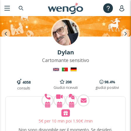
Dylan
Cartomante sensitivo
208
98.4%
4058
Giudizi ricevuti
giudizi positivi
consulti
5
€
per 10 min poi
1
.
90
€
/min
Non sono disponibile per il momento. Se desideri,