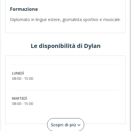
offrendo risposte utili e consigli pratici per aiutarvi ad
Formazione
affrontare ogni tematica. Vi aspetto. Dylan
Diplomato in lingue estere, giornalista sportivo e musicale.
Le disponibilità di Dylan
LUNEDÌ
08:00 - 15:00
MARTEDÌ
08:00 - 15:00
Scopri di più