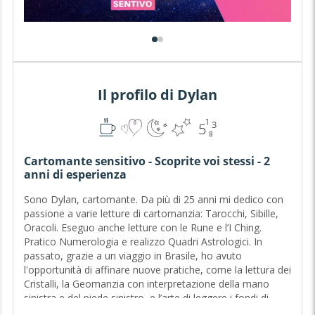
Il profilo di Dylan
Cartomante sensitivo - Scoprite voi stessi - 2
anni di esperienza
Sono Dylan, cartomante. Da più di 25 anni mi dedico con
passione a varie letture di cartomanzia: Tarocchi, Sibille,
Oracoli. Eseguo anche letture con le Rune e l’I Ching.
Pratico Numerologia e realizzo Quadri Astrologici. In
passato, grazie a un viaggio in Brasile, ho avuto
l'opportunità di affinare nuove pratiche, come la lettura dei
Cristalli, la Geomanzia con interpretazione della mano
sinistra e del piede sinistro, e l’arte di leggere i fondi di
caffè e di tè. Cerco sempre di dare il meglio di me stesso,