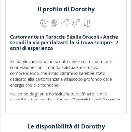
Il profilo di Dorothy
Cartomante in Tarocchi Sibille Oracoli - Anche
se cadi la via per rialzarti la si trova sempre - 2
anni di esperienza
Fin da giovanissima ho sentito dentro di me una forte
connessione con il mondo spirituale e intuitivo,
comprendendo che il mio cammino sarebbe stato
dedicato alla cartomanzia e all’ascolto profondo delle
energie che ci circondano.
Nel corso degli anni ho sviluppato e affinato le mie
capacità attraverso la lettura dei
Tarocchi
, degli
Oracoli
e
delle
Sibille Brasiliane
, strumenti che utilizzo con
sensibilità, empatia e grande rispetto verso ogni persona
che si affida a me.
Le disponibilità di Dorothy
Ogni consulto è unico: il mio obiettivo è offrirti chiarezza,