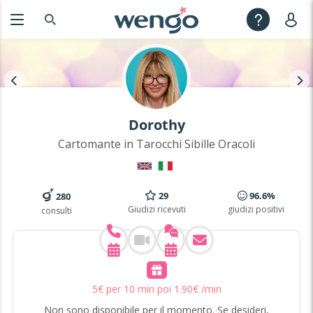
Dorothy
Cartomante in Tarocchi Sibille Oracoli
29
96.6%
280
Giudizi ricevuti
giudizi positivi
consulti
5
€
per 10 min poi
1
.
90
€
/min
Non sono disponibile per il momento. Se desideri,