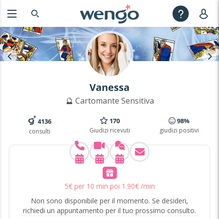
Vanessa
🔮 Cartomante Sensitiva
170
98%
4136
Giudizi ricevuti
giudizi positivi
consulti
5
€
per 10 min poi
1
.
90
€
/min
Non sono disponibile per il momento. Se desideri,
richiedi un appuntamento per il tuo prossimo consulto.