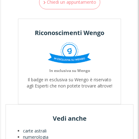
affrontare le tue scelte con maggiore
Chiedi un appuntamento
consapevolezza e serenità.
Il futuro sussurra a chi sa ascoltare. Scopri i
messaggi che l’universo ha in serbo per te. ✨🔮
Riconoscimenti Wengo
In esclusiva su Wengo
Il badge in esclusiva su Wengo è riservato
agli Esperti che non potete trovare altrove!
Vedi anche
carte astrali
numerologia