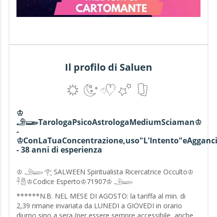
Il profilo di Saluen
♔
𓄂𓆃TarologaPsicoAstrologaMediumSciaman♔
-
♔ConLaTuaConcentrazione,uso"L'Intento"eAgganci
- 38 anni di esperienza
♔ 𓄂𓆃𓂀 SALWEEN Spiritualista Ricercatrice Occulto♔
𓋹𓆣♔Codice Esperto♔71907♔ 𓄂𓆃
******N.B. NEL MESE DI AGOSTO: la tariffa al min. di
2,39 rimane invariata da LUNEDI a GIOVEDI in orario
diurno sino a sera (per essere sempre accessibile, anche