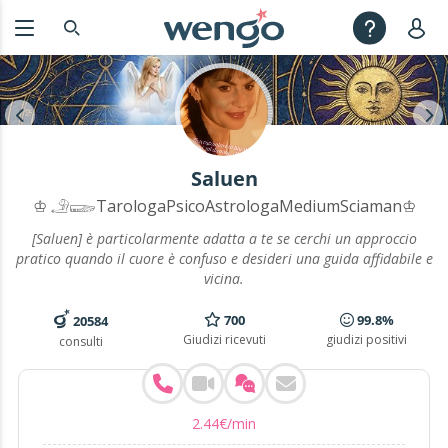
Saluen
♔ 𓄂𓆃TarologaPsicoAstrologaMediumSciaman♔
[Saluen] è particolarmente adatta a te se cerchi un approccio
pratico quando il cuore è confuso e desideri una guida affidabile e
vicina.
700
99.8%
20584
Giudizi ricevuti
giudizi positivi
consulti
2
.
44
€
/min