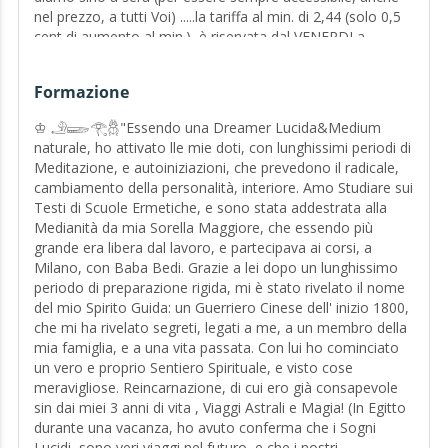
nel prezzo, a tutti Voi) .....la tariffa al min. di 2,44 (solo 0,5
cent di aumento al min.), è riservata dal VENERDI a
DOMENICA e i FESTIVI e per l' orario serale/notturno tutti i
giorni, sino al primo mattino del giorno seguente.
Formazione
Augurandovi uno splendido mese di vacanza, Vi aspetto,
con un Sorriso Luminosissimo, accogliendo Ognuno di
♔ 𓄂𓆃𓂀𓆣"Essendo una Dreamer Lucida&Medium
Voi, come a bordo, di una Virtual 👑 "Love Boat da
naturale, ho attivato lle mie doti, con lunghissimi periodi di
Crociera"👑,😁 solo per "Principi&Principesse" e VIP👑
Meditazione, e autoiniziazioni, che prevedono il radicale,
dove faremo insieme, un piacevolissimo Viaggio😁verso la
cambiamento della personalità, interiore. Amo Studiare sui
Magìa! 👑❤️❤️❤️
Testi di Scuole Ermetiche, e sono stata addestrata alla
Medianità da mia Sorella Maggiore, che essendo più
grande era libera dal lavoro, e partecipava ai corsi, a
****N.B: .Adeguamento Prezzo Wengo: la tariffa al min. di
Milano, con Baba Bedi. Grazie a lei dopo un lunghissimo
2,39 rimane invariata da LUNEDI a GIOVEDI....la tariffa al
periodo di preparazione rigida, mi è stato rivelato il nome
min. di 2,44 è riservata da VENERDI a DOMENICA e i
del mio Spirito Guida: un Guerriero Cinese dell' inizio 1800,
FESTIVI.
che mi ha rivelato segreti, legati a me, a un membro della
mia famiglia, e a una vita passata. Con lui ho cominciato
♔Dal 1989 Esperta Medium-Sciamana-Tarologa Evolutiva-
un vero e proprio Sentiero Spirituale, e visto cose
Cartomante-PsicoAstrologa-QabalaMistica-Talismani♔
meravigliose. Reincarnazione, di cui ero già consapevole
𓄂𓆃
sin dai miei 3 anni di vita , Viaggi Astrali e Magia! (In Egitto
durante una vacanza, ho avuto conferma che i Sogni
Lucidi, sono veri viaggi nel futuro, e che i nostri