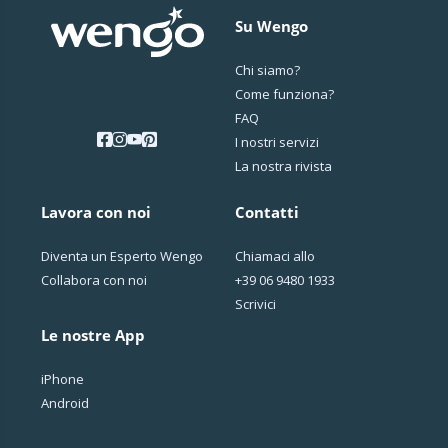
Su Wengo
♔ 𓄂𓆃Salween♔ 𓄂𓆃
Chi siamo?
🌞RINGRAZIO DI CUORE❤️Tutti Voi, 👑"My
Come funziona?
Princes&Princesses"👑🥊My Warriors in Life🥊che seguite,
FAQ
il mio percorso, sin da inizio Wengo....Voi che avete dato a
I nostri servizi
questa Piattaforma, vita in 3D: ....un Luogo, dove
La nostra rivista
incontrarci e, scambiarci, questa stupenda, Energia, che
nell' Universo, è chiamata, ❤️"AMORE"❤️....ed è questa
Energia, meravigliosa, che circola, sempre, tra Voi, e Me,
Lavora con noi
Contatti
nel Mio/Nostro "CERCHIO SACRO"...Benvenuti a ognuno di
Voi❤️♔ 𓄂𓆃
Diventa un Esperto Wengo
Chiamaci allo
Collabora con noi
+39 06 9480 1933
Scrivici
Le nostre App
iPhone
Android