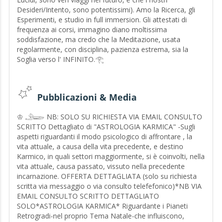
♔ Con estrema feliciità e gratitudine, mi presento a Voi,
Desideri/Intento, sono potentissimi). Amo la Ricerca, gli
offrendo i miei consulti, di CARTOMANZIA ( Tarocchi
Esperimenti, e studio in full immersion. Gli attestati di
Cinesi/Egiziani/di Leonardo da Vinci-Tarots of Crowley che
frequenza ai corsi, immagino diano moltissima
adoro, e svariati altri) e ASTROLOGIA♔♔ 𓄂𓆃
soddisfazione, ma credo che la Meditazione, usata
Uso questi due metodi di divinazione (TAROCCHI E
regolarmente, con disciplina, pazienza estrema, sia la
ASTROLOGIA) da ben 36 anni, a livello professionale.
Soglia verso l' INFINITO.𓂀
Affascinata, dalle Filosofie Orientali, Taoismo-Buddismo,
le applico nelle letture, usando la Psicologia e la
Sensitività, per portare Armonia nelle persone che,
Pubblicazioni & Media
richiedendo il consulto, hanno conflitti, interiori o con l'
entourage, e problemi da risolvere. Ho lavorato per un
♔ 𓄂𓆃 NB: SOLO SU RICHIESTA VIA EMAIL CONSULTO
periodo, in associazione, con un noto centro di Call Center
SCRITTO Dettagliato di "ASTROLOGIA KARMICA" -Sugli
di Cartomanzia, e ho da decenni, una selezionata cerchia
aspetti riguardanti il modo psicologico di affrontare , la
di persone/amiche, che mi richiedono i consulti,
vita attuale, a causa della vita precedente, e destino
periodicamente, sia telefonicamente (se distanti), sia a tu
Karmico, in quali settori maggiormente, si è coinvolti, nella
per tu.♔ 𓄂𓆃
vita attuale, causa passato, vissuto nella precedente
♔ 𓄂𓆃Nel Vostro PRIMO CONSULTO, NON dovete
incarnazione. OFFERTA DETTAGLIATA (solo su richiesta
raccontarmi NULLA! Io applico la MEDIANITA' per
scritta via messaggio o via consulto telefefonico)*NB VIA
chiamare l' ANIMA, sia vostra, che quella delle Persone,
EMAIL CONSULTO SCRITTO DETTAGLIATO
per cui chiedete, notizie, e, a tale proposito, per
SOLO*ASTROLOGIA KARMICA* Riguardante i Pianeti
AGGANCIARMI, al vostro libro della vita, mi sono
Retrogradi-nel proprio Tema Natale-che influiscono,