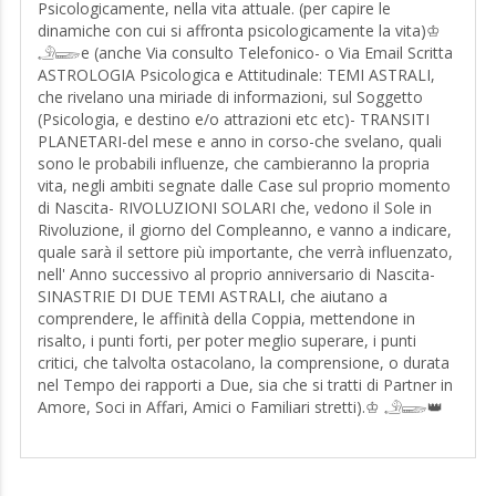
necessarie, alcune notizie preliminari: "Nomi (cognomi
Psicologicamente, nella vita attuale. (per capire le
solo se non sapete data di nascita esatta) e, da quanto
dinamiche con cui si affronta psicologicamente la vita)♔
tempo, siete in relazione, per meglio interpretare i
𓄂𓆃e (anche Via consulto Telefonico- o Via Email Scritta
messaggi dei miei Sacri Tarots.
ASTROLOGIA Psicologica e Attitudinale: TEMI ASTRALI,
che rivelano una miriade di informazioni, sul Soggetto
Uso tutti i 78 Tarots, creando la RUOTA del Tao, per
(Psicologia, e destino e/o attrazioni etc etc)- TRANSITI
ottenere nella stesa, sia Tarots diritti che rovesciati, per
PLANETARI-del mese e anno in corso-che svelano, quali
meglio ottenere i responsi e visioni/intuizioni...(dopo ogni
sono le probabili influenze, che cambieranno la propria
consultante, raddrizzo i Tarocchi, per eliminare le Energie
vita, negli ambiti segnate dalle Case sul proprio momento
della persona precedente, e purificare in tale modo,
di Nascita- RIVOLUZIONI SOLARI che, vedono il Sole in
rendendo vergine il Mazzo di Carte, per ognuno di Voi).
Rivoluzione, il giorno del Compleanno, e vanno a indicare,
♔ 𓄂𓆃e ASTROLOGIA, di cui : TEMI ASTRALI, che
quale sarà il settore più importante, che verrà influenzato,
rivelano una miriade di informazioni, sul Soggetto
nell' Anno successivo al proprio anniversario di Nascita-
(Psicologia, e destino e/o attrazioni, tendenze innate etc
SINASTRIE DI DUE TEMI ASTRALI, che aiutano a
etc)- TRANSITI PLANETARI che svelano, quali sono le
comprendere, le affinità della Coppia, mettendone in
probabili influenze, che cambieranno la propria vita, negli
risalto, i punti forti, per poter meglio superare, i punti
ambiti segnate dalle Case sul proprio momento di
critici, che talvolta ostacolano, la comprensione, o durata
Nascita-RIVOLUZIONI SOLARI che, vedono il Sole in
nel Tempo dei rapporti a Due, sia che si tratti di Partner in
Rivoluzione, il giorno del Compleanno, e vanno a indicare,
Amore, Soci in Affari, Amici o Familiari stretti).♔ 𓄂𓆃👑
quale sarà il settore più importante, che verrà influenzato,
nell' Anno successivo al proprio anniversario di Nascita-
SINASTRIE DI DUE TEMI ASTRALI, (sia telefoniche che
richiesta scritta. via Email -che aiutano a comprendere, le