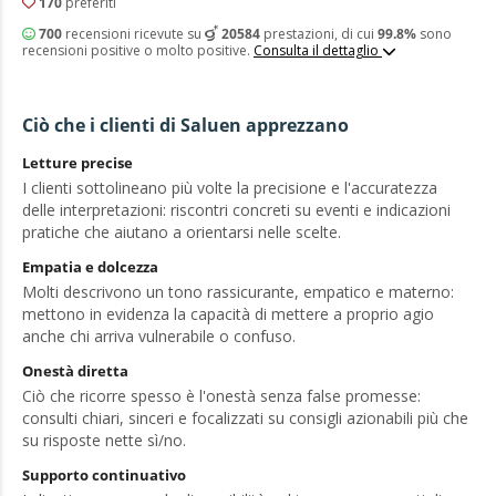
170
preferiti
700
recensioni ricevute su
20584
prestazioni, di cui
99.8%
sono
recensioni positive o molto positive.
Consulta il dettaglio
Ciò che i clienti di Saluen apprezzano
Letture precise
I clienti sottolineano più volte la precisione e l'accuratezza
delle interpretazioni: riscontri concreti su eventi e indicazioni
pratiche che aiutano a orientarsi nelle scelte.
Empatia e dolcezza
Molti descrivono un tono rassicurante, empatico e materno:
mettono in evidenza la capacità di mettere a proprio agio
anche chi arriva vulnerabile o confuso.
Onestà diretta
Ciò che ricorre spesso è l'onestà senza false promesse:
consulti chiari, sinceri e focalizzati su consigli azionabili più che
su risposte nette sì/no.
Supporto continuativo