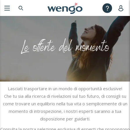
Lasciati trasportare in un mondo di opportunità esclusive!
Che tu sia alla ricerca di rivelazioni sul tuo futuro, di consigli su
come trovare un equilibrio nella tua vita o semplicemente di un
momento di introspezione, i nostri esperti saranno a tua
disposizione per guidarti.
Consulta la nostra selezione esclusiva di esperti che propongono