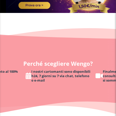
Perché scegliere Wengo?
eto al 100%
I nostri cartomanti sono disponibili
Finalmen
h24, 7 giorni su 7 via chat, telefono
consult
o e-mail
si somm