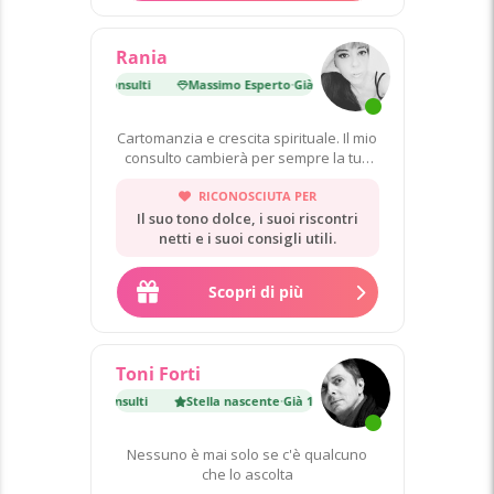
Rania
erto
·
Già 17 000 consulti
Massimo Esperto
·
Già 17 000 consulti
Cartomanzia e crescita spirituale. Il mio
consulto cambierà per sempre la tua
vita!
RICONOSCIUTA PER
Il suo tono dolce, i suoi riscontri
netti e i suoi consigli utili.
Scopri di più
Toni Forti
cente
·
Già 1 800 consulti
Stella nascente
·
Già 1 800 consulti
Nessuno è mai solo se c'è qualcuno
che lo ascolta