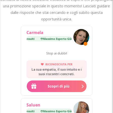
una promozione speciale in questo momento! Lasciati guidare
dalle risposte che stai cercando e cogli subito questa
opportunità unica.
Carmela
erto
·
Già 27 000 consulti
Massimo Esperto
·
Già 27 000 consulti
Stop ai dubbi!
RICONOSCIUTA PER
La sua empatia, il suo intuito e i
suoi riscontri concreti.
Scopri di più
Saluen
erto
·
Già 21 000 consulti
Massimo Esperto
·
Già 21 000 consulti