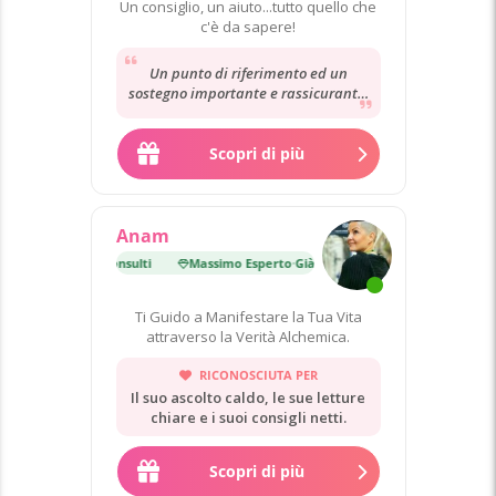
Un consiglio, un aiuto...tutto quello che
c'è da sapere!
Un punto di riferimento ed un
sostegno importante e rassicurante.
Un immenso grazie per la pazienza
la gentilezza...
Scopri di più
Anam
erto
·
Già 13 000 consulti
Massimo Esperto
·
Già 13 000 consulti
Ti Guido a Manifestare la Tua Vita
attraverso la Verità Alchemica.
RICONOSCIUTA PER
Il suo ascolto caldo, le sue letture
chiare e i suoi consigli netti.
Scopri di più