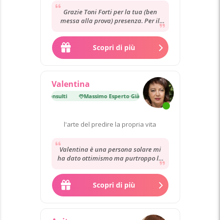
Grazie Toni Forti per la tua (ben
messa alla prova) presenza. Per il
supporto e per ogni previsione che
mi ha...
Scopri di più
Valentina
erto
·
Già 14 000 consulti
Massimo Esperto
·
Già 14 000 consulti
l'arte del predire la propria vita
Valentina è una persona solare mi
ha dato ottimismo ma purtroppo la
voce era ovattata e non riuscivo a
capire...
Scopri di più