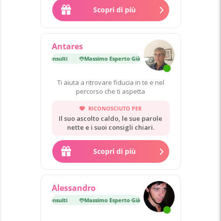
Scopri di più
Antares
erto
·
Già 43 000 consulti
Massimo Esperto
·
Già 43 000 consulti
Ti aiuta a ritrovare fiducia in te e nel
percorso che ti aspetta
RICONOSCIUTO PER
Il suo ascolto caldo, le sue parole
nette e i suoi consigli chiari.
Scopri di più
Alessandro
erto
·
Già 40 000 consulti
Massimo Esperto
·
Già 40 000 consulti