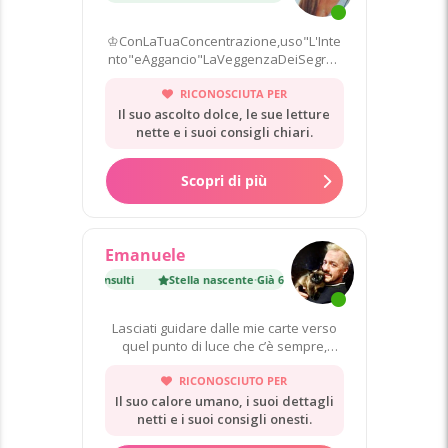
♔ConLaTuaConcentrazione,uso"L'Inte
nto"eAggancio"LaVeggenzaDeiSegreti
NelDestino
RICONOSCIUTA PER
Il suo ascolto dolce, le sue letture
nette e i suoi consigli chiari.
Scopri di più
Emanuele
cente
·
Già 6 400 consulti
Stella nascente
·
Già 6 400 consulti
Lasciati guidare dalle mie carte verso
quel punto di luce che c’è sempre,
anche nel buio più fitto…
RICONOSCIUTO PER
Il suo calore umano, i suoi dettagli
netti e i suoi consigli onesti.