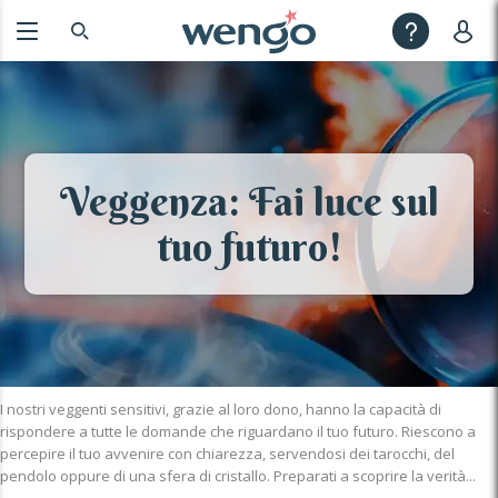
Veggenza: Fai luce sul
tuo futuro!
I nostri veggenti sensitivi, grazie al loro dono, hanno la capacità di
rispondere a tutte le domande che riguardano il tuo futuro. Riescono a
percepire il tuo avvenire con chiarezza, servendosi dei tarocchi, del
pendolo oppure di una sfera di cristallo. Preparati a scoprire la verità...