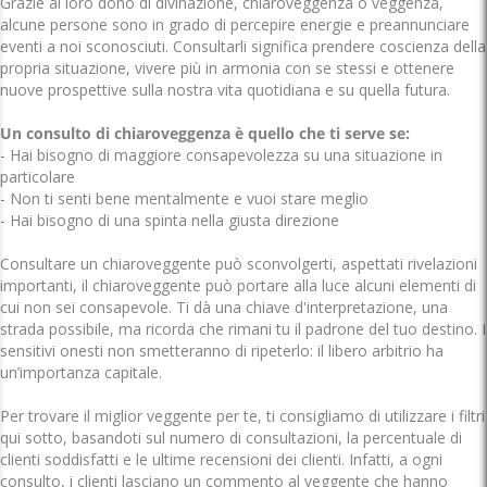
Grazie al loro dono di divinazione, chiaroveggenza o veggenza,
alcune persone sono in grado di percepire energie e preannunciare
eventi a noi sconosciuti. Consultarli significa prendere coscienza della
propria situazione, vivere più in armonia con se stessi e ottenere
nuove prospettive sulla nostra vita quotidiana e su quella futura.
Un consulto di chiaroveggenza è quello che ti serve se:
- Hai bisogno di maggiore consapevolezza su una situazione in
particolare
- Non ti senti bene mentalmente e vuoi stare meglio
- Hai bisogno di una spinta nella giusta direzione
Consultare un chiaroveggente può sconvolgerti, aspettati rivelazioni
importanti, il chiaroveggente può portare alla luce alcuni elementi di
cui non sei consapevole. Ti dà una chiave d'interpretazione, una
strada possibile, ma ricorda che rimani tu il padrone del tuo destino. I
sensitivi onesti non smetteranno di ripeterlo: il libero arbitrio ha
un’importanza capitale.
Per trovare il miglior veggente per te, ti consigliamo di utilizzare i filtri
qui sotto, basandoti sul numero di consultazioni, la percentuale di
clienti soddisfatti e le ultime recensioni dei clienti. Infatti, a ogni
consulto, i clienti lasciano un commento al veggente che hanno