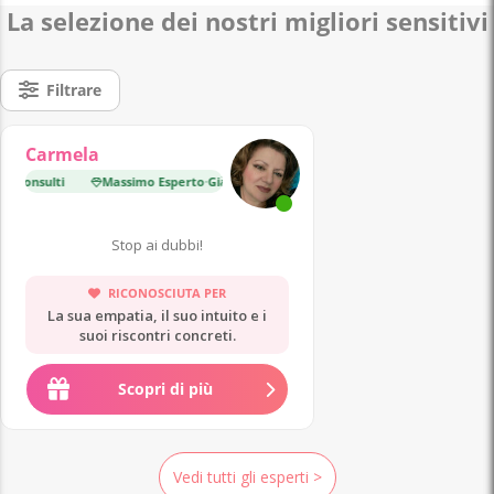
La selezione dei nostri migliori sensitivi
Filtrare
Carmela
 consulti
Massimo Esperto
·
Già 27 000 consulti
Massimo Esperto
·
Già 21
Stop ai dubbi!
RICONOSCIUTA PER
La sua empatia, il suo intuito e i
suoi riscontri concreti.
Scopri di più
Vedi tutti gli esperti >