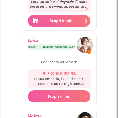
Cara Valentina, ti ringrazio di cuore
per la lettura empatica, autentica di
ieri con la quale mi hai restituito...
Scopri di più
Spica
cente
·
Già 9 400 consulti
Stella nascente
·
Già 9 400 consulti
Per Aspera ad Astra ❤
RICONOSCIUTA PER
La sua empatia, i suoi riscontri
precisi e i suoi consigli onesti.
Scopri di più
Naima