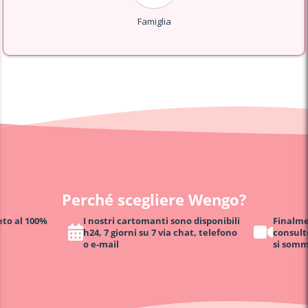
Famiglia
Perché scegliere Wengo?
eto al 100%
I nostri cartomanti sono disponibili
Finalmen
h24, 7 giorni su 7 via chat, telefono
consult
o e-mail
si somm