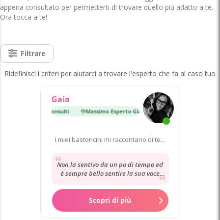
appena consultato per permetterti di trovare quello più adatto a te.
Ora tocca a te!
Filtrare
Ridefinisci i criteri per aiutarci a trovare l'esperto che fa al caso tuo
Gaia
erto
·
Già 15 000 consulti
Massimo Esperto
·
Già 15 000 consulti
I miei bastoncini mi raccontano di te...
Non la sentivo da un po di tempo ed
è sempre bello sentire la sua voce
anche se per poco tempo. Grazie
mille x...
Scopri di più