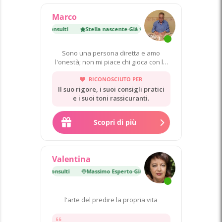
Marco
cente
·
Già 9 600 consulti
Stella nascente
·
Già 9 600 consulti
Sono una persona diretta e amo
l'onestà; non mi piace chi gioca con la
vita degli altri.
RICONOSCIUTO PER
Il suo rigore, i suoi consigli pratici
e i suoi toni rassicuranti.
Scopri di più
Valentina
erto
·
Già 14 000 consulti
Massimo Esperto
·
Già 14 000 consulti
l'arte del predire la propria vita