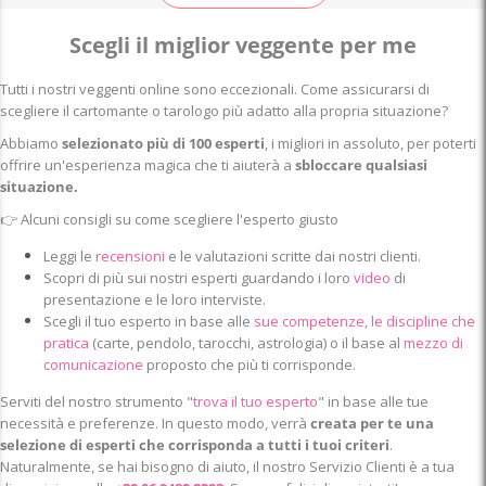
Scegli il miglior veggente per me
Tutti i nostri veggenti online sono eccezionali. Come assicurarsi di
scegliere il cartomante o tarologo più adatto alla propria situazione?
Abbiamo
selezionato più di 100 esperti
, i migliori in assoluto, per poterti
offrire un'esperienza magica che ti aiuterà a
sbloccare qualsiasi
situazione.
👉
Alcuni consigli su come scegliere l'esperto giusto
Leggi le
recensioni
e le valutazioni scritte dai nostri clienti.
Scopri di più sui nostri esperti guardando i loro
video
di
presentazione e le loro interviste.
Scegli il tuo esperto in base alle
sue competenze, le discipline che
pratica
(carte, pendolo, tarocchi, astrologia) o il base al
mezzo di
comunicazione
proposto che più ti corrisponde.
Serviti del nostro strumento "
trova il tuo esperto
" in base alle tue
necessità e preferenze. In questo modo, verrà
creata per te una
selezione di esperti che corrisponda a tutti i tuoi criteri
.
Naturalmente, se hai bisogno di aiuto, il nostro Servizio Clienti è a tua