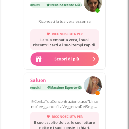
cente
·
Già 4 300 consulti
Stella nascente
·
Già 4 300 consulti
Riconosci la tua vera essenza
RICONOSCIUTA PER
La sua empatia vera, i suoi
riscontri certi e i suoi tempi rapidi.
Scopri di più
Saluen
erto
·
Già 21 000 consulti
Massimo Esperto
·
Già 21 000 consulti
♔ConLaTuaConcentrazione,uso"L'Inte
nto"eAggancio"LaVeggenzaDeiSegreti
NelDestino
RICONOSCIUTA PER
Il suo ascolto dolce, le sue letture
nette e i suoi consigli chiari.