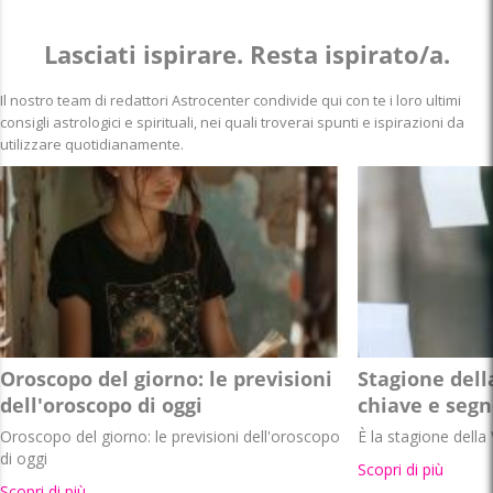
Lasciati ispirare. Resta ispirato/a.
Il nostro team di redattori Astrocenter condivide qui con te i loro ultimi
consigli astrologici e spirituali, nei quali troverai spunti e ispirazioni da
utilizzare quotidianamente.
Oroscopo del giorno: le previsioni
Stagione dell
dell'oroscopo di oggi
chiave e segn
Oroscopo del giorno: le previsioni dell'oroscopo
È la stagione della 
di oggi
Scopri di più
Scopri di più