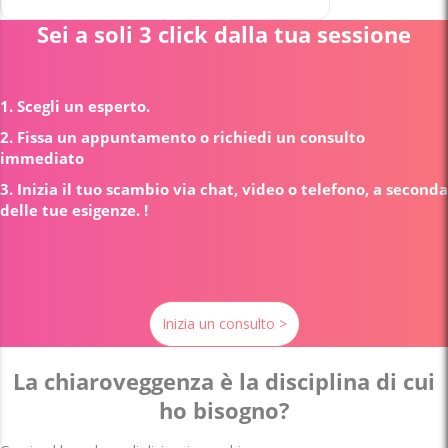
Sei a soli 3 click dalla tua sessione
1. Scegli un esperto.
2. Fissa un appuntamento o richiedi un consulto
immediato
3. Inizia il tuo scambio via chat, video o telefono, a seconda
delle tue esigenze. !
Inizia un consulto >
La chiaroveggenza è la disciplina di cui
ho bisogno?